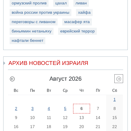
ормузский пролив
цахал
ливан
война россии против украины
хайфа
переговоры с ливаном
масафер ята
биньямин нетаньяху
еврейский террор
нафтали беннет
АРХИВ НОВОСТЕЙ ИЗРАИЛЯ
Август 2026
Вс
Пн
Вт
Ср
Чт
Пт
Сб
1
2
3
4
5
6
7
8
9
10
11
12
13
14
15
16
17
18
19
20
21
22