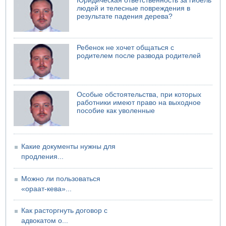
Юридическая ответственность за гибель
Американцы за пять месяцев израсходовали почти все
людей и телесные повреждения в
запасы ракет
результате падения дерева?
04.08.2026 13:12
Ракетная атака на судно вблизи Омана
04.08.2026 12:29
Ребенок не хочет общаться с
Малыш обварился супом в Бней-Браке
родителем после развода родителей
Особые обстоятельства, при которых
работники имеют право на выходное
пособие как уволенные
Какие документы нужны для
продления...
Можно ли пользоваться
«ораат-кева»...
Как расторгнуть договор с
адвокатом о...