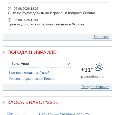
06.08.2026 12:06
США не будут давить на Израиль в вопросе Ливана
06.08.2026 11:41
Трое подростков ограбили сексшоп в Холоне
06.08.2026 08:45
Взрыв в Северном Тель-Авиве
Вся лента
06.08.2026 08:11
Украинская атака на российский НПЗ
ПОГОДА В ИЗРАИЛЕ
05.08.2026 18:30
Израиль провел испытания системы противоракетной
обороны "Хец"
Тель-Авив
+31°
05.08.2026 18:28
Прогноз погоды на 7 дней
МАДА призывает израильтян срочно сдавать кровь
малооблачно
Уровень воды в озере Кинерет
05.08.2026 17:00
Бывший посол Израиля в ООН Гилад Эрдан объявит в
Погода в Израиле
четверг о создании новой политической партии
05.08.2026 13:49
На севере Израиля на берег выбросило тело
КАССА BRAVO! *3221
05.08.2026 13:32
В России горят новые склады
Песняры — звездные солисты