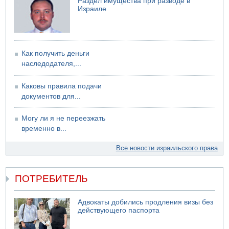
Раздел имущества при разводе в
06.08.2026 12:06
Израиле
США не будут давить на Израиль в вопросе Ливана
06.08.2026 11:41
Трое подростков ограбили сексшоп в Холоне
Как получить деньги
наследодателя,...
Каковы правила подачи
документов для...
Могу ли я не переезжать
временно в...
Все новости израильского права
ПОТРЕБИТЕЛЬ
Адвокаты добились продления визы без
действующего паспорта