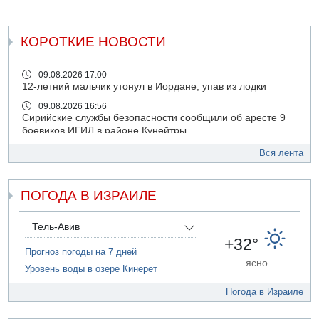
КОРОТКИЕ НОВОСТИ
09.08.2026 17:00
12-летний мальчик утонул в Иордане, упав из лодки
09.08.2026 16:56
Сирийские службы безопасности сообщили об аресте 9
боевиков ИГИЛ в районе Кунейтры
09.08.2026 16:53
Вся лента
Прогноз погоды: с понедельника усиление жары в
удаленных от моря районах Израиля
ПОГОДА В ИЗРАИЛЕ
09.08.2026 15:49
Хуситы сообщили об ударе дроном по саудовскому НПЗ
компании Aramco
Тель-Авив
09.08.2026 14:43
+32°
Умер пятилетний ребенок, забытый в закрытой машине
Прогноз погоды на 7 дней
ясно
в Лоде
Уровень воды в озере Кинерет
09.08.2026 13:54
Погода в Израиле
Правительство переводит министерству обороны еще
миллиард шекелей сверх утвержденного бюджета "на