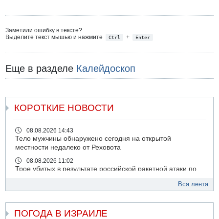
Заметили ошибку в тексте?
Выделите текст мышью и нажмите
+
Ctrl
Enter
Еще в разделе
Калейдоскоп
КОРОТКИЕ НОВОСТИ
08.08.2026 14:43
Тело мужчины обнаружено сегодня на открытой
местности недалеко от Реховота
08.08.2026 11:02
Трое убитых в результате российской ракетной атаки по
Киеву
Вся лента
07.08.2026 20:43
Поножовщина в Тайбе: 3 мужчин серьезно ранены
ПОГОДА В ИЗРАИЛЕ
07.08.2026 20:41