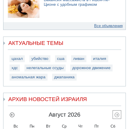
Ционе с удобным графиком
Все объявления
АКТУАЛЬНЫЕ ТЕМЫ
цахал
убийство
сша
ливан
италия
хдс
нелегальные ссуды
дорожное движение
аномальная жара
джапаника
АРХИВ НОВОСТЕЙ ИЗРАИЛЯ
Август 2026
Вс
Пн
Вт
Ср
Чт
Пт
Сб