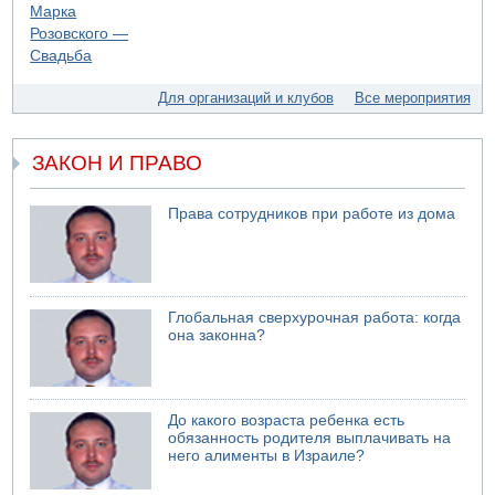
Моджтаба Хаменеи в плохом состоянии
07.08.2026 11:55
Министр обороны ушел с заседания кабинета на
свадьбу
Для организаций и клубов
Все мероприятия
07.08.2026 11:05
Саудовская Аравия опасается нападения хуситов и
иракских ополченцев
ЗАКОН И ПРАВО
07.08.2026 08:29
В Бат-Яме утонул мужчина
Права сотрудников при работе из дома
07.08.2026 08:29
Стрельба в школе Таиланда
07.08.2026 06:47
Недалеко от Бейт-Шемеша погиб велосипедист
Глобальная сверхурочная работа: когда
07.08.2026 06:24
она законна?
Саудовская Аравия сообщает о нападении хуситов
До какого возраста ребенка есть
обязанность родителя выплачивать на
него алименты в Израиле?