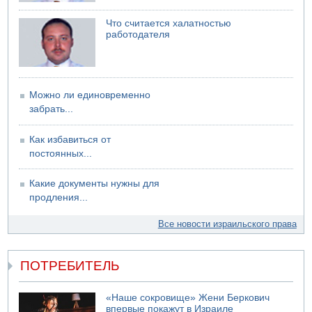
07.08.2026 17:55
Что считается халатностью
Обнародовано имя полицейского, подозреваемого в
работодателя
коррупционных отношениях с Йоавом Элиаси
07.08.2026 17:51
БАГАЦ отказался заморозить лишение налоговых льгот
для уклонистов-харедим
Можно ли единовременно
07.08.2026 17:48
забрать...
В Иерусалиме водитель врезался в забор и серьезно
пострадал
Как избавиться от
постоянных...
Какие документы нужны для
продления...
Все новости израильского права
ПОТРЕБИТЕЛЬ
«Наше сокровище» Жени Беркович
впервые покажут в Израиле