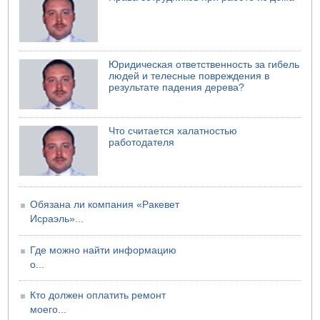
06.08.2026 13:43
И еще иранские агенты
06.08.2026 13:13
Арестованы двое подозреваемых в стрельбе по
Юридическая ответственность за гибель
электрической компании
людей и телесные повреждения в
результате падения дерева?
06.08.2026 13:07
Возле Кирьят-Арбы пожар на местности
06.08.2026 12:06
Что считается халатностью
США не будут давить на Израиль в вопросе Ливана
работодателя
06.08.2026 11:41
Трое подростков ограбили сексшоп в Холоне
Обязана ли компания «Ракевет
Исраэль»...
Где можно найти информацию
о...
Кто должен оплатить ремонт
моего...