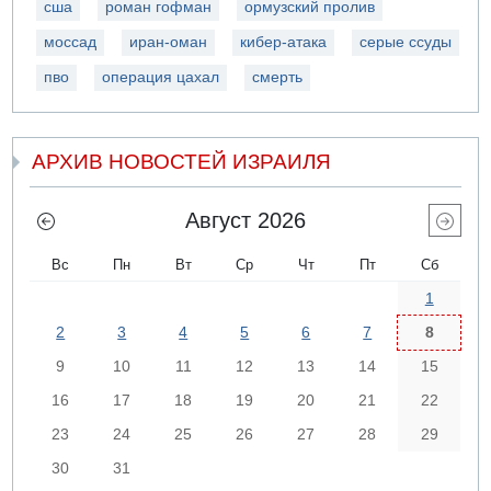
сша
роман гофман
ормузский пролив
моссад
иран-оман
кибер-атака
серые ссуды
пво
операция цахал
смерть
АРХИВ НОВОСТЕЙ ИЗРАИЛЯ
Август 2026
Вс
Пн
Вт
Ср
Чт
Пт
Сб
1
2
3
4
5
6
7
8
9
10
11
12
13
14
15
16
17
18
19
20
21
22
23
24
25
26
27
28
29
30
31