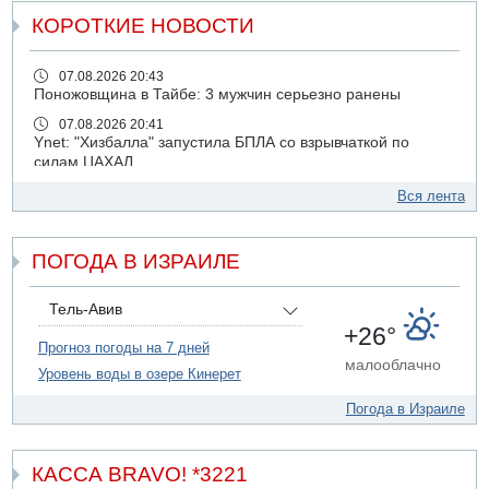
КОРОТКИЕ НОВОСТИ
07.08.2026 20:43
Поножовщина в Тайбе: 3 мужчин серьезно ранены
07.08.2026 20:41
Ynet: "Хизбалла" запустила БПЛА со взрывчаткой по
силам ЦАХАЛ
07.08.2026 19:16
Вся лента
ДТП в Ашдоде: тяжело ранены двое маленьких детей
07.08.2026 19:14
ПОГОДА В ИЗРАИЛЕ
Скончался водитель, врезавшийся в стену в
Иерусалиме
07.08.2026 17:57
Тель-Авив
Подозреваемый в домогательствах в хостеле - Гильбоа
+26°
Дахан
Прогноз погоды на 7 дней
малооблачно
Уровень воды в озере Кинерет
07.08.2026 17:55
Обнародовано имя полицейского, подозреваемого в
Погода в Израиле
коррупционных отношениях с Йоавом Элиаси
07.08.2026 17:51
БАГАЦ отказался заморозить лишение налоговых льгот
КАССА BRAVO! *3221
для уклонистов-харедим