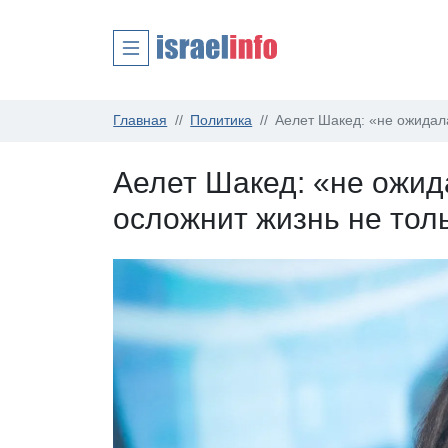
Главная
Политика
Аелет Шакед: «не ожидала
Аелет Шакед: «не ожид
осложнит жизнь не тол