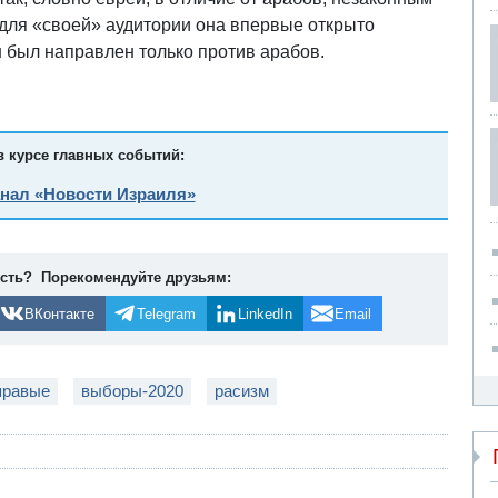
 для «своей» аудитории она впервые открыто
он был направлен только против арабов.
в курсе главных событий:
анал «Новости Израиля»
ость? Порекомендуйте друзьям:
ВКонтакте
Telegram
LinkedIn
Email
правые
выборы-2020
расизм