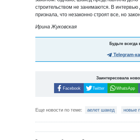
строительством не занимаются. В интервью
признала, что незаконно строят все, но зак
Ирина Жуковская
Будьте всегда 
Telegram-к
Заинтересовала нов
Facebook
Twitter
WhatsApp
Еще новости по теме:
аелет шакед
новые 