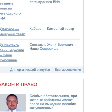
05.08.2026 17:00
легендарного ВИА
Бывший посол Израиля в ООН Гилад Эрдан
объявит в четверг о создании новой
политической партии
05.08.2026 13:49
На севере Израиля на берег выбросило тело
Кабаре — Камерный театр
05.08.2026 13:32
В России горят новые склады
05.08.2026 10:19
Спектакль Жени Беркович —
Хуситы сообщают об атаке по Саудовскому
Наше Сокровище
танкеру
05.08.2026 10:16
Левые активисты пытались ворваться в офис
"Религиозного сионизма"
Для организаций и клубов
Все мероприятия
ЗАКОН И ПРАВО
Особые обстоятельства, при
которых работники имеют
право на выходное пособие
как уволенные