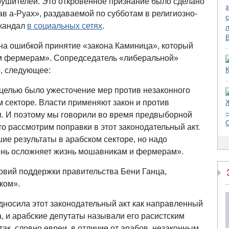
арушителей. Это откровенное признание было сделано
в а-Руах», раздаваемой по субботам в религиозно-
скандал
в социальных сетях
.
она ошибкой принятие «закона Каминица», который
м фермерам». Сопредседатель «либеральной»
, следующее:
 целью было ужесточение мер против незаконного
м секторе. Власти применяют закон и против
. И поэтому мы говорили во время предвыборной
то рассмотрим поправки в этот законодательный акт.
шие результаты в арабском секторе, но надо
 очень осложняет жизнь мошавникам и фермерам».
овий поддержки правительства Бени Ганца,
ком».
носила этот законодательный акт как направленный
а, и арабские депутаты называли его расистским
ак, словно евреи, в отличие от арабов, незаконным