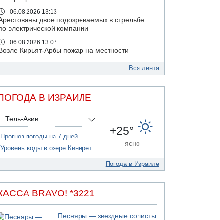
06.08.2026 13:13
Арестованы двое подозреваемых в стрельбе
по электрической компании
06.08.2026 13:07
Возле Кирьят-Арбы пожар на местности
06.08.2026 12:06
Вся лента
США не будут давить на Израиль в вопросе
Ливана
06.08.2026 11:41
ПОГОДА В ИЗРАИЛЕ
Трое подростков ограбили сексшоп в Холоне
06.08.2026 08:45
Тель-Авив
Взрыв в Северном Тель-Авиве
+25°
Прогноз погоды на 7 дней
06.08.2026 08:11
ясно
Украинская атака на российский НПЗ
Уровень воды в озере Кинерет
05.08.2026 18:30
Погода в Израиле
Израиль провел испытания системы
противоракетной обороны "Хец"
05.08.2026 18:28
КАССА BRAVO! *3221
МАДА призывает израильтян срочно сдавать
кровь
Песняры — звездные солисты