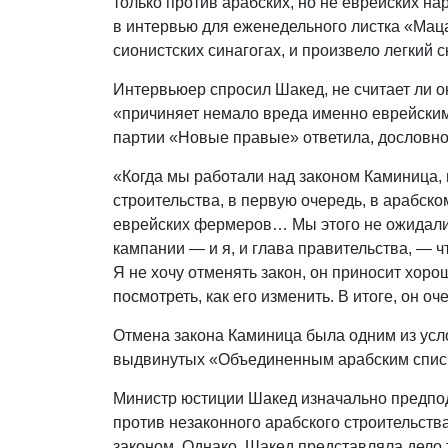
только против арабских, но не еврейских н
в интервью для еженедельного листка «Маца
сионистских синагогах, и произвело легкий 
Интервьюер спросил Шакед, не считает ли 
«причиняет немало вреда именно еврейски
партии «Новые правые» ответила, дословно
«Когда мы работали над законом Каминица,
строительства, в первую очередь, в арабско
еврейских фермеров… Мы этого не ожидали
кампании — и я, и глава правительства, — ч
Я не хочу отменять закон, он приносит хоро
посмотреть, как его изменить. В итоге, он
Отмена закона Каминица была одним из усл
выдвинутых «Объединенным арабским спис
Министр юстиции Шакед изначально предпод
против незаконного арабского строительств
законом. Однако, Шакед представляла дело т