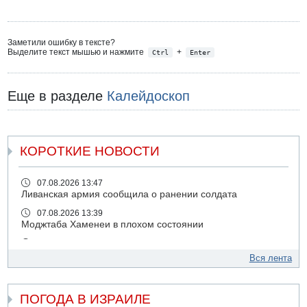
Заметили ошибку в тексте?
Выделите текст мышью и нажмите
+
Ctrl
Enter
Еще в разделе
Калейдоскоп
КОРОТКИЕ НОВОСТИ
07.08.2026 13:47
Ливанская армия сообщила о ранении солдата
07.08.2026 13:39
Моджтаба Хаменеи в плохом состоянии
07.08.2026 11:55
Министр обороны ушел с заседания кабинета на
Вся лента
свадьбу
07.08.2026 11:05
ПОГОДА В ИЗРАИЛЕ
Саудовская Аравия опасается нападения хуситов и