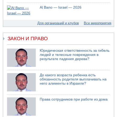
Взрыв в Северном Тель-Авиве
Al Bano — Israel — 2026
06.08.2026 08:11
Украинская атака на российский НПЗ
05.08.2026 18:30
Для организаций и клубов
Все мероприятия
Израиль провел испытания системы противоракетной
обороны "Хец"
ЗАКОН И ПРАВО
05.08.2026 18:28
МАДА призывает израильтян срочно сдавать кровь
05.08.2026 17:00
Юридическая ответственность за гибель
Бывший посол Израиля в ООН Гилад Эрдан объявит в
людей и телесные повреждения в
четверг о создании новой политической партии
результате падения дерева?
До какого возраста ребенка есть
обязанность родителя выплачивать на
него алименты в Израиле?
Права сотрудников при работе из дома