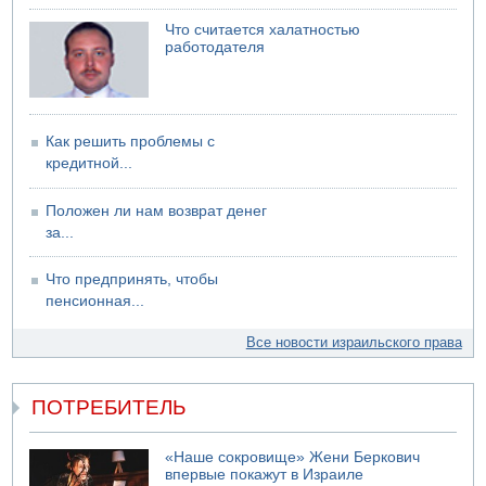
05.08.2026 18:30
Израиль провел испытания системы противоракетной
Что считается халатностью
работодателя
обороны "Хец"
05.08.2026 18:28
МАДА призывает израильтян срочно сдавать кровь
Как решить проблемы с
кредитной...
Положен ли нам возврат денег
за...
Что предпринять, чтобы
пенсионная...
Все новости израильского права
ПОТРЕБИТЕЛЬ
«Наше сокровище» Жени Беркович
впервые покажут в Израиле