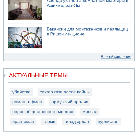
Аренда уютной 3-комнатной квартиры в
Ашикма, Бат-Ям
Вакансии для монтажников и паяльщиц
в Ришон ле-Ционе
Все объявления
АКТУАЛЬНЫЕ ТЕМЫ
убийство
сектор газа после войны
роман гофман
ормузский пролив
опрос общественного мнения
моссад
иран-оман
взрыв
гилад эрдан
курдистан