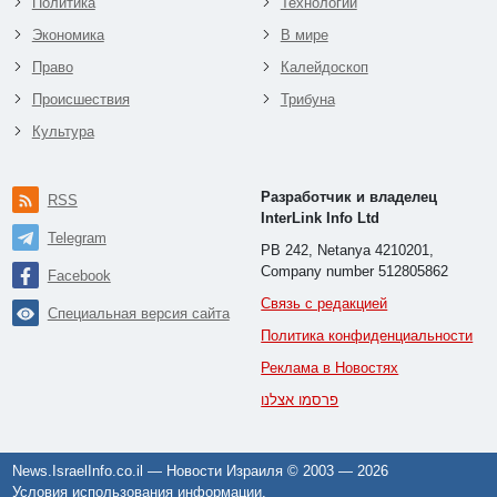
Политика
Технологии
Экономика
В мире
Право
Калейдоскоп
Происшествия
Трибуна
Культура
Разработчик и владелец
RSS
InterLink Info Ltd
Telegram
PB 242, Netanya 4210201,
Company number 512805862
Facebook
Связь с редакцией
Специальная версия сайта
Политика конфиденциальности
Реклама в Новостях
פרסמו אצלנו
News.IsraelInfo.co.il — Новости Израиля © 2003 —
2026
Условия использования информации
.