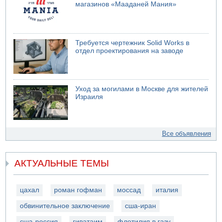
магазинов «Мааданей Мания»
Требуется чертежник Solid Works в
отдел проектирования на заводе
Уход за могилами в Москве для жителей
Израиля
Все объявления
АКТУАЛЬНЫЕ ТЕМЫ
цахал
роман гофман
моссад
италия
обвинительное заключение
сша-иран
сша-россия
гиватаим
флотилия в газу