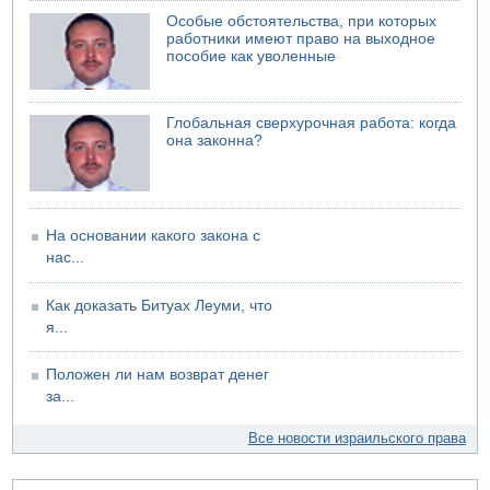
Саудовская Аравия сообщает о нападении хуситов
Особые обстоятельства, при которых
06.08.2026 13:43
работники имеют право на выходное
И еще иранские агенты
пособие как уволенные
06.08.2026 13:13
Арестованы двое подозреваемых в стрельбе по
электрической компании
Глобальная сверхурочная работа: когда
она законна?
06.08.2026 13:07
Возле Кирьят-Арбы пожар на местности
На основании какого закона с
нас...
Как доказать Битуах Леуми, что
я...
Положен ли нам возврат денег
за...
Все новости израильского права