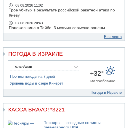
08.08.2026 11:02
Трое убитых в результате российской ракетной атаки по
Киеву
07.08.2026 20:43
Поножовщина в Тайбе: 3 мужчин серьезно ранены
07.08.2026 20:41
Вся лента
Ynet: "Хизбалла" запустила БПЛА со взрывчаткой по
силам ЦАХАЛ
ПОГОДА В ИЗРАИЛЕ
07.08.2026 19:16
ДТП в Ашдоде: тяжело ранены двое маленьких детей
07.08.2026 19:14
Тель-Авив
Скончался водитель, врезавшийся в стену в
+32°
Иерусалиме
Прогноз погоды на 7 дней
малооблачно
Уровень воды в озере Кинерет
07.08.2026 17:57
Подозреваемый в домогательствах в хостеле - Гильбоа
Погода в Израиле
Дахан
07.08.2026 17:55
Обнародовано имя полицейского, подозреваемого в
КАССА BRAVO! *3221
коррупционных отношениях с Йоавом Элиаси
07.08.2026 17:51
Песняры — звездные солисты
БАГАЦ отказался заморозить лишение налоговых льгот
легендарного ВИА