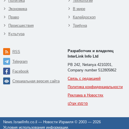
Политика
Технологии
Экономика
В мире
Право
Калейдоскоп
Происшествия
Трибуна
Культура
Разработчик и владелец
RSS
InterLink Info Ltd
Telegram
PB 242, Netanya 4210201,
Company number 512805862
Facebook
Связь с редакцией
Специальная версия сайта
Политика конфиденциальности
Реклама в Новостях
פרסמו אצלנו
News.IsraelInfo.co.il — Новости Израиля © 2003 —
2026
Условия использования информации
.