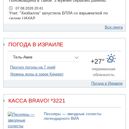
Поножовщина в Тайбе: 3 мужчин серьезно ранены
07.08.2026 20:41
Ynet: "Хизбалла" запустила БПЛА со взрывчаткой по
силам ЦАХАЛ
07.08.2026 19:16
Вся лента
ДТП в Ашдоде: тяжело ранены двое маленьких детей
07.08.2026 19:14
ПОГОДА В ИЗРАИЛЕ
Скончался водитель, врезавшийся в стену в
Иерусалиме
07.08.2026 17:57
Тель-Авив
+27°
Подозреваемый в домогательствах в хостеле - Гильбоа
Дахан
Прогноз погоды на 7 дней
переменная
Уровень воды в озере Кинерет
облачность
07.08.2026 17:55
Обнародовано имя полицейского, подозреваемого в
Погода в Израиле
коррупционных отношениях с Йоавом Элиаси
07.08.2026 17:51
БАГАЦ отказался заморозить лишение налоговых льгот
КАССА BRAVO! *3221
для уклонистов-харедим
07.08.2026 17:48
Песняры — звездные солисты
В Иерусалиме водитель врезался в забор и серьезно
легендарного ВИА
пострадал
07.08.2026 13:47