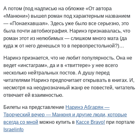
А потом (под надписью на обложке «От автора
«Манюни») вышел роман под характерным названием
— «Понаехавшая». Здесь уже было все серьезно, это
была почти автобиография. Наринэ признавалась, что
роман этот из нелюбимых — слишком много мата (да
куда ж от него денешься то в первопрестольной?)…
Наринэ признается, что не любит популярность. Она не
ведет «инстаграм», да и в «твиттере» у нее всего
несколько нейтральных постов. А душу перед
читателями Наринэ предпочитает открывать в книгах. И,
несмотря на неоднозначный жанр ее повестей, читатель
отвечает ей взаимностью.
Билеты на представление
Наринэ Абгарян —
Творческий вечер — Манюня и другие люди, которые
всегда со мной
можно купить в
Кассе Bravo!
при портале
Israelinfo