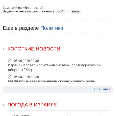
Заметили ошибку в тексте?
Выделите текст мышью и нажмите
+
Ctrl
Enter
Еще в разделе
Политика
КОРОТКИЕ НОВОСТИ
05.08.2026 18:30
Израиль провел испытания системы противоракетной
обороны "Хец"
05.08.2026 18:28
МАДА призывает израильтян срочно сдавать кровь
05.08.2026 17:00
Вся лента
Бывший посол Израиля в ООН Гилад Эрдан объявит в
четверг о создании новой политической партии
ПОГОДА В ИЗРАИЛЕ
05.08.2026 13:49
На севере Израиля на берег выбросило тело
05.08.2026 13:32