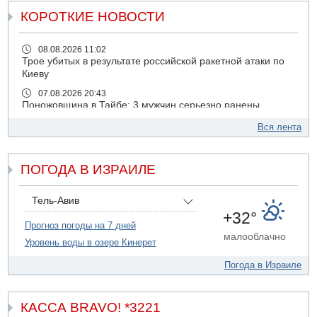
КОРОТКИЕ НОВОСТИ
08.08.2026 11:02
Трое убитых в результате российской ракетной атаки по
Киеву
07.08.2026 20:43
Поножовщина в Тайбе: 3 мужчин серьезно ранены
07.08.2026 20:41
Вся лента
Ynet: "Хизбалла" запустила БПЛА со взрывчаткой по
силам ЦАХАЛ
ПОГОДА В ИЗРАИЛЕ
07.08.2026 19:16
ДТП в Ашдоде: тяжело ранены двое маленьких детей
07.08.2026 19:14
Тель-Авив
Скончался водитель, врезавшийся в стену в
+32°
Иерусалиме
Прогноз погоды на 7 дней
малооблачно
Уровень воды в озере Кинерет
07.08.2026 17:57
Подозреваемый в домогательствах в хостеле - Гильбоа
Погода в Израиле
Дахан
07.08.2026 17:55
Обнародовано имя полицейского, подозреваемого в
КАССА BRAVO! *3221
коррупционных отношениях с Йоавом Элиаси