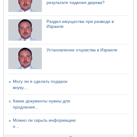
результате падения дерева?
Недалеко от Бейт-Шемеша погиб велосипедист
07.08.2026 06:24
Саудовская Аравия сообщает о нападении хуситов
Раздел имущества при разводе в
06.08.2026 13:43
Израиле
И еще иранские агенты
06.08.2026 13:13
Арестованы двое подозреваемых в стрельбе по
электрической компании
Установление отцовства в Израиле
06.08.2026 13:07
Возле Кирьят-Арбы пожар на местности
Могу ли я сделать подарок
внуку,...
Какие документы нужны для
продления...
Можно ли скрыть информацию
о...