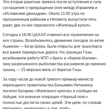
Это вторая ракетная тревога после вступления в силу
соглашения о прекращении огня между Израилем и
«Исламским джихадом». Около 11:00 утра по
приграничным районам и Нетивоту выпустили пять
ракет, две из них перехватил «Железный купол».
Сегодна к 16:00 ЦАХАЛ отменил все ограничения на
юге страны. Возобновилось движение поездов по ветке
Ашкелон — Беэр-Шева, были открыты для транспорта
все ранее перекрытые дороги. На границах Газы
возобновили работу КПП «Эрез» и «Керем Шалом»,
зону разрешенного рыболовства расширили до прежних
границ — 15 морских миль от берегов Газы.
За пару часов до новой тревоги премьер-министр
переходного правительства Биньямин Нетанияху
посетил батарею «Железного купола» и сообщил ее
бойцам, что военная операция «Черный пояс»
полностью достигла своих целей. Эти цели, по словам
Нетанияху, заключались в том, чтобы