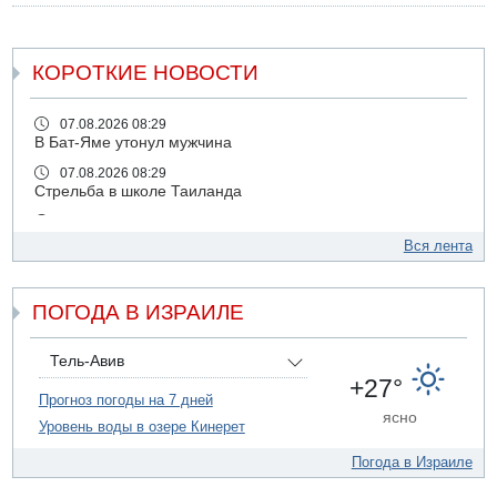
КОРОТКИЕ НОВОСТИ
07.08.2026 08:29
В Бат-Яме утонул мужчина
07.08.2026 08:29
Стрельба в школе Таиланда
07.08.2026 06:47
Недалеко от Бейт-Шемеша погиб велосипедист
Вся лента
07.08.2026 06:24
Саудовская Аравия сообщает о нападении хуситов
ПОГОДА В ИЗРАИЛЕ
06.08.2026 13:43
И еще иранские агенты
Тель-Авив
06.08.2026 13:13
+27°
Арестованы двое подозреваемых в стрельбе по
Прогноз погоды на 7 дней
электрической компании
ясно
Уровень воды в озере Кинерет
06.08.2026 13:07
Возле Кирьят-Арбы пожар на местности
Погода в Израиле
06.08.2026 12:06