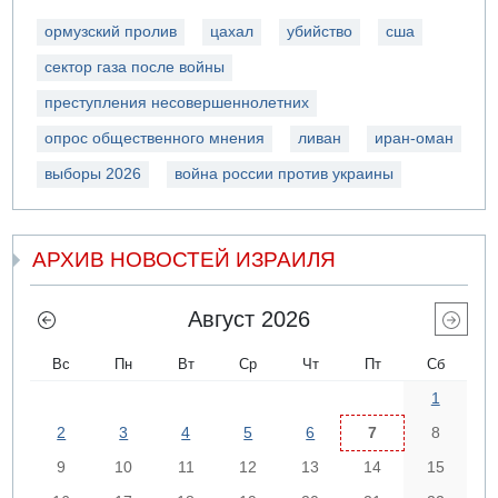
ормузский пролив
цахал
убийство
сша
сектор газа после войны
преступления несовершеннолетних
опрос общественного мнения
ливан
иран-оман
выборы 2026
война россии против украины
АРХИВ НОВОСТЕЙ ИЗРАИЛЯ
Август 2026
Вс
Пн
Вт
Ср
Чт
Пт
Сб
1
2
3
4
5
6
7
8
9
10
11
12
13
14
15