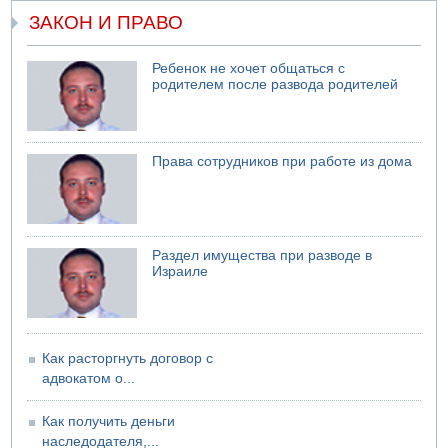
07.08.2026 06:24
ЗАКОН И ПРАВО
Саудовская Аравия сообщает о нападении хуситов
06.08.2026 13:43
Ребенок не хочет общаться с
И еще иранские агенты
родителем после развода родителей
06.08.2026 13:13
Арестованы двое подозреваемых в стрельбе по
электрической компании
06.08.2026 13:07
Права сотрудников при работе из дома
Возле Кирьят-Арбы пожар на местности
06.08.2026 12:06
США не будут давить на Израиль в вопросе Ливана
06.08.2026 11:41
Раздел имущества при разводе в
Трое подростков ограбили сексшоп в Холоне
Израиле
Как расторгнуть договор с
адвокатом о...
Как получить деньги
наследодателя,...