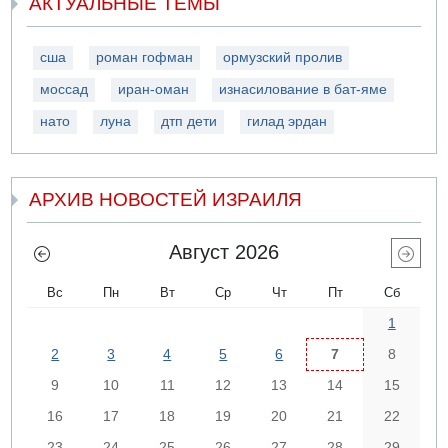
АКТУАЛЬНЫЕ ТЕМЫ
сша
роман гофман
ормузский пролив
моссад
иран-оман
изнасилование в бат-яме
нато
луна
дтп дети
гилад эрдан
АРХИВ НОВОСТЕЙ ИЗРАИЛЯ
Август 2026
Вс
Пн
Вт
Ср
Чт
Пт
Сб
1
2
3
4
5
6
7
8
9
10
11
12
13
14
15
16
17
18
19
20
21
22
23
24
25
26
27
28
29