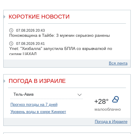
КОРОТКИЕ НОВОСТИ
07.08.2026 20:43
Поножовщина в Тайбе: 3 мужчин серьезно ранены
07.08.2026 20:41
Ynet: "Хизбалла" запустила БПЛА со взрывчаткой по
силам ЦАХАЛ
07.08.2026 19:16
Вся лента
ДТП в Ашдоде: тяжело ранены двое маленьких детей
07.08.2026 19:14
ПОГОДА В ИЗРАИЛЕ
Скончался водитель, врезавшийся в стену в
Иерусалиме
07.08.2026 17:57
Тель-Авив
Подозреваемый в домогательствах в хостеле - Гильбоа
+28°
Дахан
Прогноз погоды на 7 дней
малооблачно
Уровень воды в озере Кинерет
07.08.2026 17:55
Обнародовано имя полицейского, подозреваемого в
Погода в Израиле
коррупционных отношениях с Йоавом Элиаси
07.08.2026 17:51