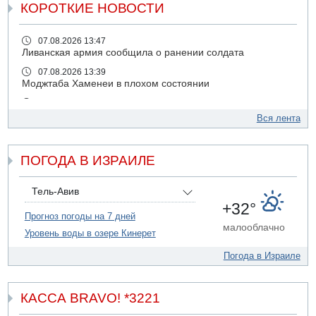
КОРОТКИЕ НОВОСТИ
07.08.2026 13:47
Ливанская армия сообщила о ранении солдата
07.08.2026 13:39
Моджтаба Хаменеи в плохом состоянии
07.08.2026 11:55
Министр обороны ушел с заседания кабинета на
Вся лента
свадьбу
07.08.2026 11:05
ПОГОДА В ИЗРАИЛЕ
Саудовская Аравия опасается нападения хуситов и
иракских ополченцев
07.08.2026 08:29
Тель-Авив
В Бат-Яме утонул мужчина
+32°
Прогноз погоды на 7 дней
07.08.2026 08:29
малооблачно
Уровень воды в озере Кинерет
Стрельба в школе Таиланда
07.08.2026 06:47
Погода в Израиле
Недалеко от Бейт-Шемеша погиб велосипедист
07.08.2026 06:24
Саудовская Аравия сообщает о нападении хуситов
КАССА BRAVO! *3221
06.08.2026 13:43