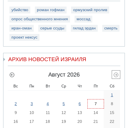
убийство
роман гофман
ормузский пролив
опрос общественного мнения
моссад
иран-оман
серые ссуды
гилад эрдан
смерть
проект нексус
АРХИВ НОВОСТЕЙ ИЗРАИЛЯ
Август 2026
Вс
Пн
Вт
Ср
Чт
Пт
Сб
1
2
3
4
5
6
7
8
9
10
11
12
13
14
15
16
17
18
19
20
21
22