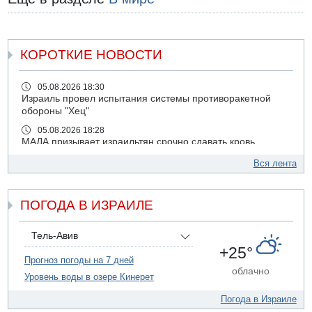
КОРОТКИЕ НОВОСТИ
05.08.2026 18:30
Израиль провел испытания системы противоракетной
обороны "Хец"
05.08.2026 18:28
МАДА призывает израильтян срочно сдавать кровь
05.08.2026 17:00
Вся лента
Бывший посол Израиля в ООН Гилад Эрдан объявит в
четверг о создании новой политической партии
ПОГОДА В ИЗРАИЛЕ
05.08.2026 13:49
На севере Израиля на берег выбросило тело
05.08.2026 13:32
Тель-Авив
В России горят новые склады
+25°
Прогноз погоды на 7 дней
05.08.2026 10:19
облачно
Уровень воды в озере Кинерет
Хуситы сообщают об атаке по Саудовскому танкеру
05.08.2026 10:16
Погода в Израиле
Левые активисты пытались ворваться в офис