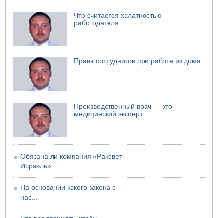
04.08.2026 12:29
Малыш обварился супом в Бней-Браке
Что считается халатностью
работодателя
04.08.2026 10:13
Троих подростков унесло течением на Кинерете
04.08.2026 08:45
Атака на склады в Подмосковье и Ленинградской
Права сотрудников при работе из дома
области
Производственный врач — это
медицинский эксперт
Обязана ли компания «Ракевет
Исраэль»...
На основании какого закона с
нас...