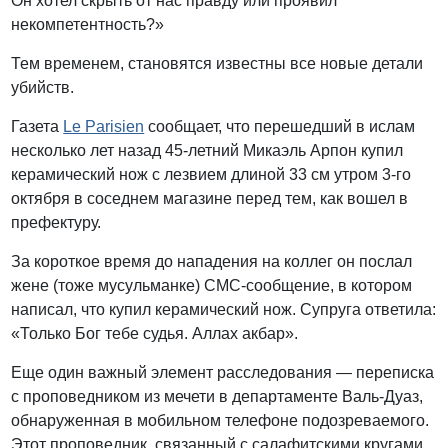
Он хотел скрыть от нас правду или проявил
некомпетентность?»
Тем временем, становятся известны все новые детали
убийств.
Газета
Le Parisien
сообщает, что перешедший в ислам
несколько лет назад 45-летний Микаэль Арпон купил
керамический нож с лезвием длиной 33 см утром 3-го
октября в соседнем магазине перед тем, как вошел в
префектуру.
За короткое время до нападения на коллег он послал
жене (тоже мусульманке) СМС-сообщение, в котором
написал, что купил керамический нож. Супруга ответила:
«Только Бог тебе судья. Аллах акбар».
Еще один важный элемент расследования — переписка
с проповедником из мечети в департаменте Валь-Дуаз,
обнаруженная в мобильном телефоне подозреваемого.
Этот проповедник, связанный с салафитскими кругами,