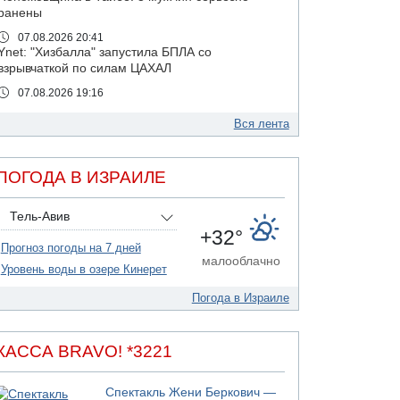
ранены
07.08.2026 20:41
Ynet: "Хизбалла" запустила БПЛА со
взрывчаткой по силам ЦАХАЛ
07.08.2026 19:16
ДТП в Ашдоде: тяжело ранены двое
маленьких детей
Вся лента
07.08.2026 19:14
Скончался водитель, врезавшийся в стену в
ПОГОДА В ИЗРАИЛЕ
Иерусалиме
07.08.2026 17:57
Тель-Авив
Подозреваемый в домогательствах в хостеле
+32°
- Гильбоа Дахан
Прогноз погоды на 7 дней
07.08.2026 17:55
малооблачно
Уровень воды в озере Кинерет
Обнародовано имя полицейского,
подозреваемого в коррупционных
Погода в Израиле
отношениях с Йоавом Элиаси
07.08.2026 17:51
БАГАЦ отказался заморозить лишение
КАССА BRAVO! *3221
налоговых льгот для уклонистов-харедим
07.08.2026 17:48
Спектакль Жени Беркович —