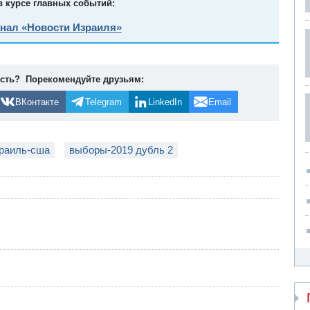
в курсе главных событий:
анал «Новости Израиля»
ость? Порекомендуйте друзьям:
ВКонтакте
Telegram
LinkedIn
Email
раиль-сша
выборы-2019 дубль 2