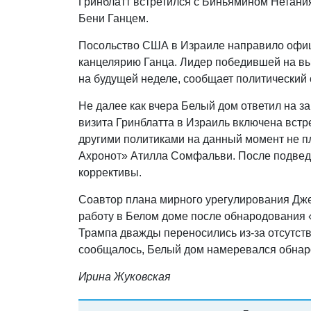
Гринблатт встретился с Биньямином Нетания
Бени Ганцем.
Посольство США в Израиле направило офиц
канцелярию Ганца. Лидер победившей на вы
на будущей неделе, сообщает политический 
Не далее как вчера Белый дом ответил на з
визита Гринблатта в Израиль включена встр
другими политиками на данный момент не п
Ахронот» Атилла Сомфальви. После подвед
коррективы.
Соавтор плана мирного урегулирования Дж
работу в Белом доме после обнародования 
Трампа дважды переносились из-за отсутств
сообщалось, Белый дом намеревался обнаро
Ирина Жуковская