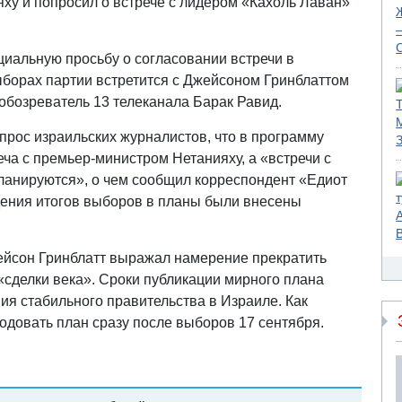
ху и попросил о встрече с лидером «Кахоль Лаван»
иальную просьбу о согласовании встречи в
борах партии встретится с Джейсоном Гринблаттом
обозреватель 13 телеканала Барак Равид.
апрос израильских журналистов, что в программу
еча с премьер-министром Нетанияху, а «встречи с
ланируются», о чем сообщил корреспондент «Едиот
ения итогов выборов в планы были внесены
ейсон Гринблатт выражал намерение прекратить
«сделки века». Сроки публикации мирного плана
ия стабильного правительства в Израиле. Как
довать план сразу после выборов 17 сентября.