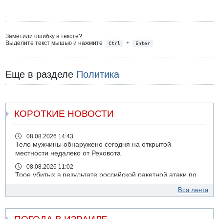
Заметили ошибку в тексте?
Выделите текст мышью и нажмите
+
Ctrl
Enter
Еще в разделе
Политика
КОРОТКИЕ НОВОСТИ
08.08.2026 14:43
Тело мужчины обнаружено сегодня на открытой
местности недалеко от Реховота
08.08.2026 11:02
Трое убитых в результате российской ракетной атаки по
Киеву
Вся лента
07.08.2026 20:43
Поножовщина в Тайбе: 3 мужчин серьезно ранены
07.08.2026 20:41