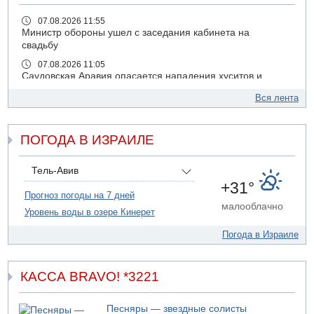
07.08.2026 11:55
Министр обороны ушел с заседания кабинета на
свадьбу
07.08.2026 11:05
Саудовская Аравия опасается нападения хуситов и
иракских ополченцев
Вся лента
07.08.2026 08:29
В Бат-Яме утонул мужчина
ПОГОДА В ИЗРАИЛЕ
07.08.2026 08:29
Стрельба в школе Таиланда
07.08.2026 06:47
Тель-Авив
Недалеко от Бейт-Шемеша погиб велосипедист
+31°
Прогноз погоды на 7 дней
07.08.2026 06:24
малооблачно
Уровень воды в озере Кинерет
Саудовская Аравия сообщает о нападении хуситов
06.08.2026 13:43
Погода в Израиле
И еще иранские агенты
06.08.2026 13:13
Арестованы двое подозреваемых в стрельбе по
КАССА BRAVO! *3221
электрической компании
06.08.2026 13:07
Песняры — звездные солисты