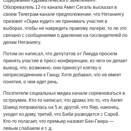
содержании «драматического заявления».
Обозреватель 12-го канала Амит Сегаль высказал в
своем Телеграм-канале предположение, что Нетаниягу
призовет «Оцма еудит» не принимать участия в
выборах, чтобы не навредить правому лагерю, то ли это
связано с сообщениями о давлении на госсвидетелей по
делам Нетаниягу.
Потом он написал, что депутатов от Ликуда просили
принять участие в пресс-конференции, из чего он делает
вывод, что, возможно, они принесут клятву о
неприсоединении к Ганцу. Хотя добавил, что не имеет
понятия, о чем идет речь.
Посетители социальных медиа начали соревноваться в
остроумии. Кто-то написал, что драма это то, что Аелет
Шакед поправилась на 5 кг, другой, что Яир, наконец,
уходит из дому, третий, что Биби разводится с Сарой.
Кто-то полагает, что премьер назовет Бен-Гвира —
левым слабаком и т. д.