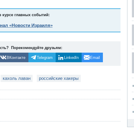
в курсе главных событий:
анал «Новости Израиля»
ость? Порекомендуйте друзьям:
ВКонтакте
Telegram
LinkedIn
Email
кахоль лаван
российские хакеры