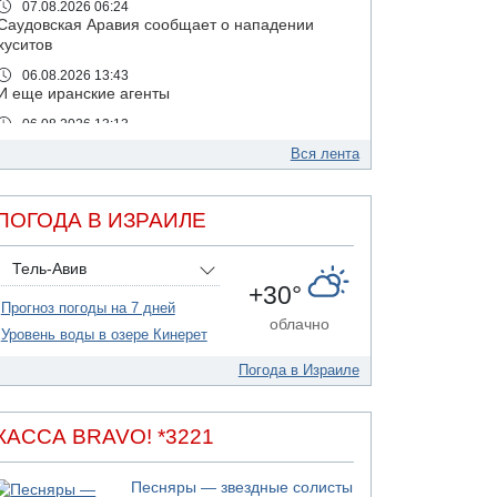
07.08.2026 06:24
Саудовская Аравия сообщает о нападении
хуситов
06.08.2026 13:43
И еще иранские агенты
06.08.2026 13:13
Арестованы двое подозреваемых в стрельбе
Вся лента
по электрической компании
06.08.2026 13:07
Возле Кирьят-Арбы пожар на местности
ПОГОДА В ИЗРАИЛЕ
06.08.2026 12:06
США не будут давить на Израиль в вопросе
Тель-Авив
Ливана
+30°
Прогноз погоды на 7 дней
06.08.2026 11:41
облачно
Трое подростков ограбили сексшоп в Холоне
Уровень воды в озере Кинерет
06.08.2026 08:45
Погода в Израиле
Взрыв в Северном Тель-Авиве
06.08.2026 08:11
Украинская атака на российский НПЗ
КАССА BRAVO! *3221
05.08.2026 18:30
Израиль провел испытания системы
Песняры — звездные солисты
противоракетной обороны "Хец"