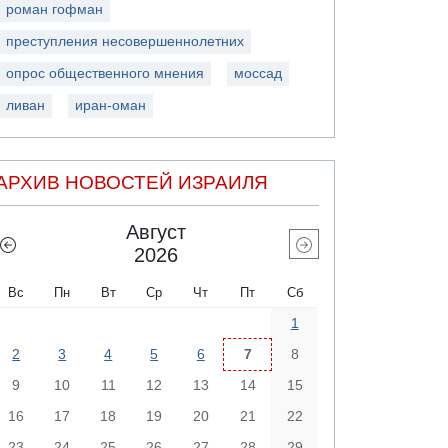
роман гофман
преступления несовершеннолетних
опрос общественного мнения
моссад
ливан
иран-оман
АРХИВ НОВОСТЕЙ ИЗРАИЛЯ
Август
2026
Вс
Пн
Вт
Ср
Чт
Пт
Сб
1
2
3
4
5
6
7
8
9
10
11
12
13
14
15
16
17
18
19
20
21
22
23
24
25
26
27
28
29