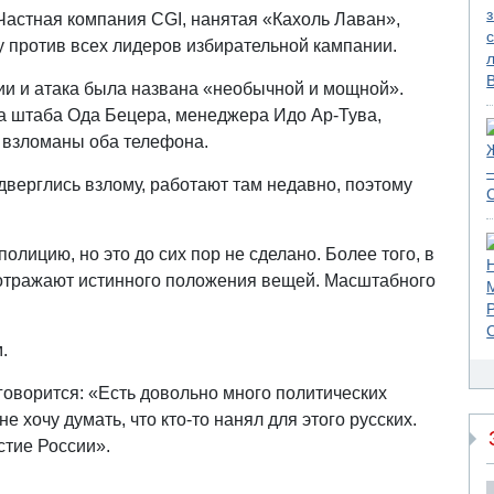
астная компания CGI, нанятая «Кахоль Лаван»,
 против всех лидеров избирательной кампании.
сии и атака была названа «необычной и мощной».
а штаба Ода Бецера, менеджера Идо Ар-Тува,
 взломаны оба телефона.
дверглись взлому, работают там недавно, поэтому
лицию, но это до сих пор не сделано. Более того, в
е отражают истинного положения вещей. Масштабного
.
 говорится: «Есть довольно много политических
 хочу думать, что кто-то нанял для этого русских.
стие России».