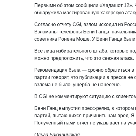
Первыми об этом сообщили «Хадашот 12». Ч
обнаружила массированную хакерскую атаку
Согласно отчету CGI, взлом исходил из Рос
Взломаны телефоны Бени Ганца, начальник
советника Ронена Моше. У Бени Ганца были
Все лица избирательного штаба, которые по
можно предположить, что это свежая атака.
Рекомендация была — срочно обратиться в по
партии говорят, что публикации в прессе н
взлома не было, ущерба не нанесено.
В CGI не комментируют ситуацию с клиентом
Бени Ганц выпустил пресс-релиз, в котором
партий, пытающихся причинить нам вред. Я не
Полученный нами отчет не указывает на уча
Ольга Бакушинская