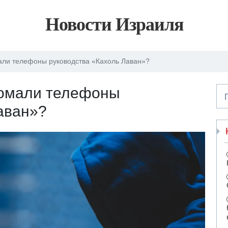
Новости Израиля
али телефоны руководства «Кахоль Лаван»?
ломали телефоны
аван»?