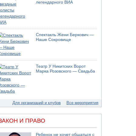
легендарного ВИА
05.08.2026 18:28
МАДА призывает израильтян срочно сдавать
кровь
05.08.2026 17:00
Бывший посол Израиля в ООН Гилад Эрдан
Спектакль Жени Беркович —
объявит в четверг о создании новой
Наше Сокровище
политической партии
05.08.2026 13:49
На севере Израиля на берег выбросило тело
05.08.2026 13:32
Театр У Никитских Ворот
В России горят новые склады
Марка Розовского — Свадьба
05.08.2026 10:19
Хуситы сообщают об атаке по Саудовскому
танкеру
05.08.2026 10:16
Левые активисты пытались ворваться в офис
Для организаций и клубов
Все мероприятия
"Религиозного сионизма"
ЗАКОН И ПРАВО
Ребенок не хочет общаться с