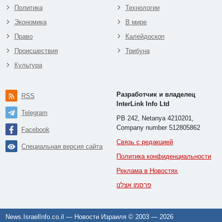
Политика
Технологии
Экономика
В мире
Право
Калейдоскоп
Происшествия
Трибуна
Культура
Разработчик и владелец
RSS
InterLink Info Ltd
Telegram
PB 242, Netanya 4210201,
Company number 512805862
Facebook
Связь с редакцией
Специальная версия сайта
Политика конфиденциальности
Реклама в Новостях
פרסמו אצלנו
News.IsraelInfo.co.il — Новости Израиля © 2003 —
2026