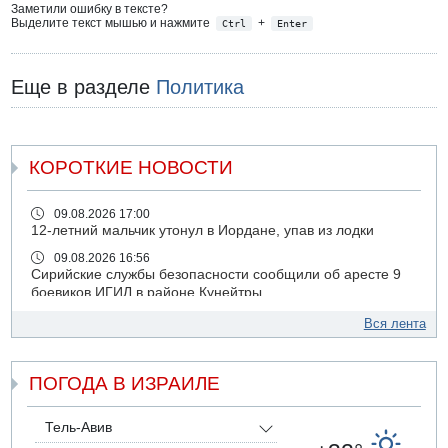
Заметили ошибку в тексте?
Выделите текст мышью и нажмите
+
Ctrl
Enter
Еще в разделе
Политика
КОРОТКИЕ НОВОСТИ
09.08.2026 17:00
12-летний мальчик утонул в Иордане, упав из лодки
09.08.2026 16:56
Сирийские службы безопасности сообщили об аресте 9
боевиков ИГИЛ в районе Кунейтры
09.08.2026 16:53
Вся лента
Прогноз погоды: с понедельника усиление жары в
удаленных от моря районах Израиля
ПОГОДА В ИЗРАИЛЕ
09.08.2026 15:49
Хуситы сообщили об ударе дроном по саудовскому НПЗ
компании Aramco
Тель-Авив
09.08.2026 14:43