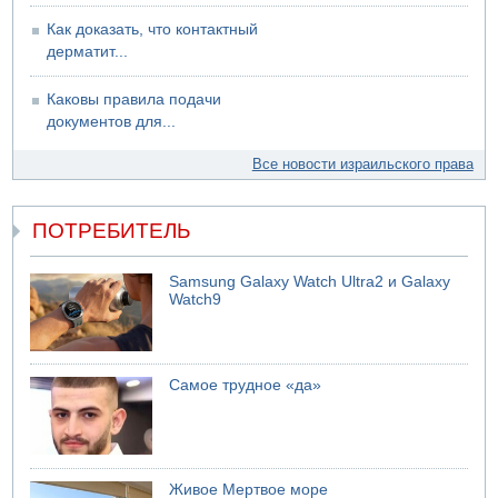
07.08.2026 17:48
Как доказать, что контактный
В Иерусалиме водитель врезался в забор и серьезно
дерматит...
пострадал
Каковы правила подачи
документов для...
Все новости израильского права
ПОТРЕБИТЕЛЬ
Samsung Galaxy Watch Ultra2 и Galaxy
Watch9
Самое трудное «да»
Живое Мертвое море