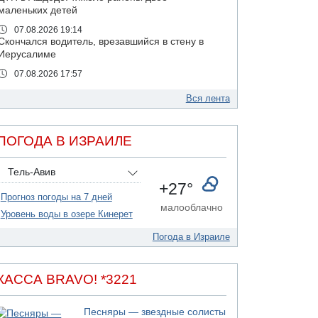
маленьких детей
07.08.2026 19:14
Скончался водитель, врезавшийся в стену в
Иерусалиме
07.08.2026 17:57
Подозреваемый в домогательствах в хостеле
- Гильбоа Дахан
Вся лента
07.08.2026 17:55
Обнародовано имя полицейского,
ПОГОДА В ИЗРАИЛЕ
подозреваемого в коррупционных
отношениях с Йоавом Элиаси
Тель-Авив
07.08.2026 17:51
+27°
БАГАЦ отказался заморозить лишение
Прогноз погоды на 7 дней
налоговых льгот для уклонистов-харедим
малооблачно
Уровень воды в озере Кинерет
07.08.2026 17:48
В Иерусалиме водитель врезался в забор и
Погода в Израиле
серьезно пострадал
07.08.2026 13:47
Ливанская армия сообщила о ранении
КАССА BRAVO! *3221
солдата
07.08.2026 13:39
Песняры — звездные солисты