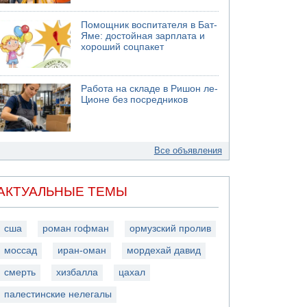
Помощник воспитателя в Бат-
Яме: достойная зарплата и
хороший соцпакет
Работа на складе в Ришон ле-
Ционе без посредников
Все объявления
АКТУАЛЬНЫЕ ТЕМЫ
сша
роман гофман
ормузский пролив
моссад
иран-оман
мордехай давид
смерть
хизбалла
цахал
палестинские нелегалы