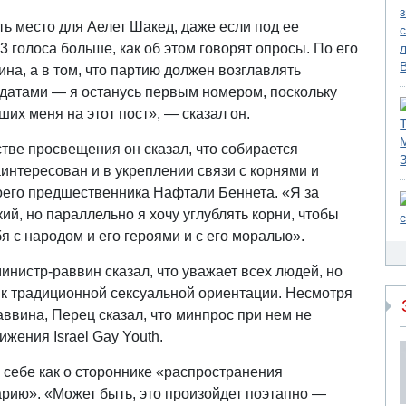
ть место для Аелет Шакед, даже если под ее
 голоса больше, как об этом говорят опросы. По его
на, а в том, что партию должен возглавлять
ндатами — я останусь первым номером, поскольку
их меня на этот пост», — сказал он.
тве просвещения он сказал, что собирается
аинтересован и в укреплении связи с корнями и
воего предшественника Нафтали Беннета. «Я за
ий, но параллельно я хочу углублять корни, чтобы
 с народом и его героями и с его моралью».
инистр-раввин сказал, что уважает всех людей, но
ь к традиционной сексуальной ориентации. Несмотря
аввина, Перец сказал, что минпрос при нем не
жения Israel Gay Youth.
 себе как о стороннике «распространения
арию». «Может быть, это произойдет поэтапно —