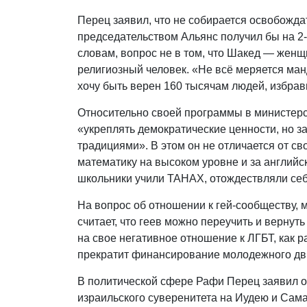
Перец заявил, что не собирается освобожда
председательством Альянс получил бы на 2-3
словам, вопрос не в том, что Шакед — женщи
религиозный человек. «Не всё меряется ма
хочу быть верен 160 тысячам людей, избравш
Относительно своей программы в министерс
«укреплять демократические ценности, но з
традициями». В этом он не отличается от с
математику на высоком уровне и за английск
школьники учили ТАНАХ, отождествляли себя
На вопрос об отношении к гей-сообществу, м
считает, что геев можно переучить и вернут
на свое негативное отношение к ЛГБТ, как р
прекратит финансирование молодежного дви
В политической сфере Рафи Перец заявил о
израильского суверенитета на Иудею и Сам