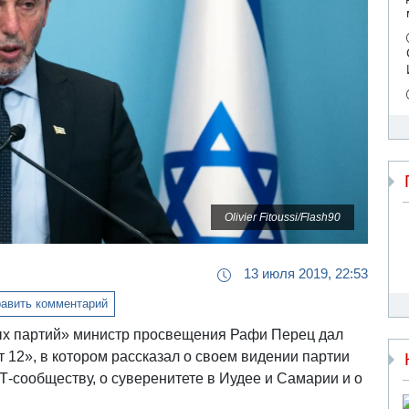
Olivier Fitoussi/Flash90
13 июля 2019, 22:53
авить комментарий
ых партий» министр просвещения Рафи Перец дал
12», в котором рассказал о своем видении партии
Т-сообществу, о суверенитете в Иудее и Самарии и о