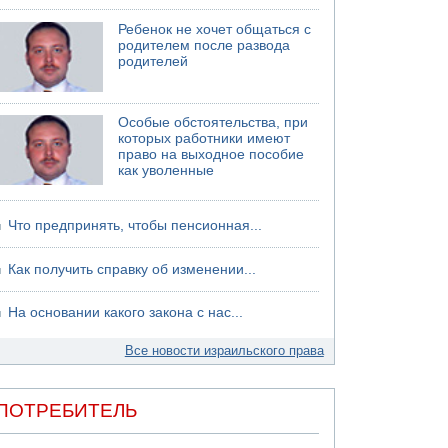
06.08.2026 13:07
Ребенок не хочет общаться с
Возле Кирьят-Арбы пожар на местности
родителем после развода
родителей
06.08.2026 12:06
США не будут давить на Израиль в вопросе
Ливана
Особые обстоятельства, при
06.08.2026 11:41
которых работники имеют
Трое подростков ограбили сексшоп в Холоне
право на выходное пособие
как уволенные
Что предпринять, чтобы пенсионная...
Как получить справку об изменении...
На основании какого закона с нас...
Все новости израильского права
ПОТРЕБИТЕЛЬ