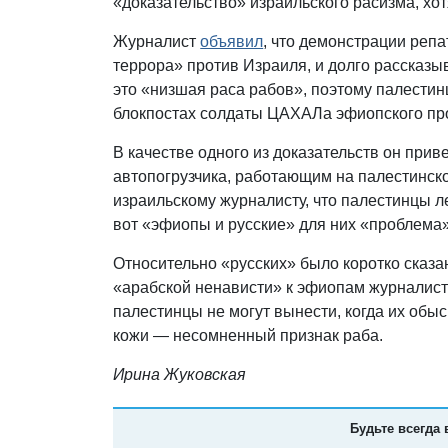
«доказательство» израильского расизма, хо
Журналист
объявил
, что демонстрации реп
террора» против Израиля, и долго рассказы
это «низшая раса рабов», поэтому палестинц
блокпостах солдаты ЦАХАЛа эфиопского про
В качестве одного из доказательств он при
автопогрузчика, работающим на палестинско
израильскому журналисту, что палестинцы л
вот «эфиопы и русские» для них «проблема»
Относительно «русских» было коротко сказа
«арабской ненависти» к эфиопам журналист
палестинцы не могут вынести, когда их обыс
кожи — несомненный признак раба.
Ирина Жуковская
Будьте всегда 