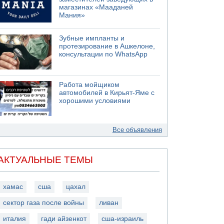
магазинах «Мааданей
Мания»
Зубные импланты и
протезирование в Ашкелоне,
консультации по WhatsApp
Работа мойщиком
автомобилей в Кирьят-Яме с
хорошими условиями
Все объявления
АКТУАЛЬНЫЕ ТЕМЫ
хамас
сша
цахал
сектор газа после войны
ливан
италия
гади айзенкот
сша-израиль