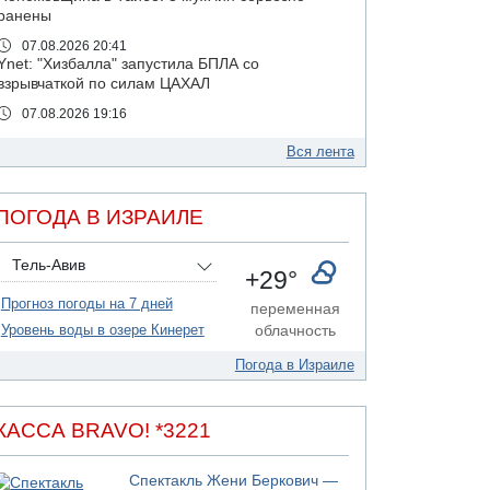
ранены
07.08.2026 20:41
Ynet: "Хизбалла" запустила БПЛА со
взрывчаткой по силам ЦАХАЛ
07.08.2026 19:16
ДТП в Ашдоде: тяжело ранены двое
маленьких детей
Вся лента
07.08.2026 19:14
Скончался водитель, врезавшийся в стену в
ПОГОДА В ИЗРАИЛЕ
Иерусалиме
07.08.2026 17:57
Тель-Авив
Подозреваемый в домогательствах в хостеле
+29°
- Гильбоа Дахан
Прогноз погоды на 7 дней
переменная
07.08.2026 17:55
Уровень воды в озере Кинерет
облачность
Обнародовано имя полицейского,
подозреваемого в коррупционных
Погода в Израиле
отношениях с Йоавом Элиаси
07.08.2026 17:51
БАГАЦ отказался заморозить лишение
КАССА BRAVO! *3221
налоговых льгот для уклонистов-харедим
07.08.2026 17:48
Спектакль Жени Беркович —