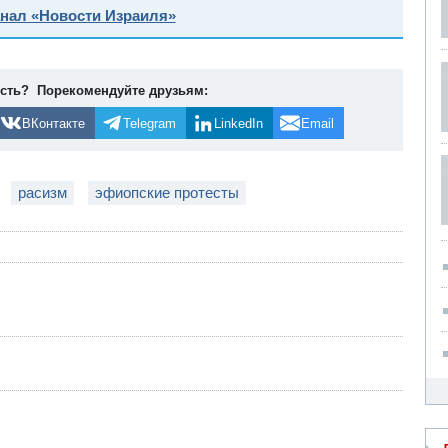
анал «Новости Израиля»
ость? Порекомендуйте друзьям:
ВКонтакте
Telegram
LinkedIn
Email
расизм
эфиопские протесты