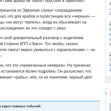
тя сами арабы не терпят «русских и эфиопов».
атриантов из Эфиопии служат «оправданием
вал, что для арабов и палестинцев все «черные» —
ы «не могут терпеть», когда их обыскивают на
исхождения, их это «сводит с ума».
вел свой доверительный разговор с водителем
й стороне КПП «Эрез». Тот, якобы, сказал
егко смогут мирно уживаться с израильтянами — но
.
но, что это «привезенные неевреи». На причинах
 остановился более подробно. Он разъяснил, что
кивают «рабы», ибо, по их понятиям, черный цвет
в курсе главных событий: