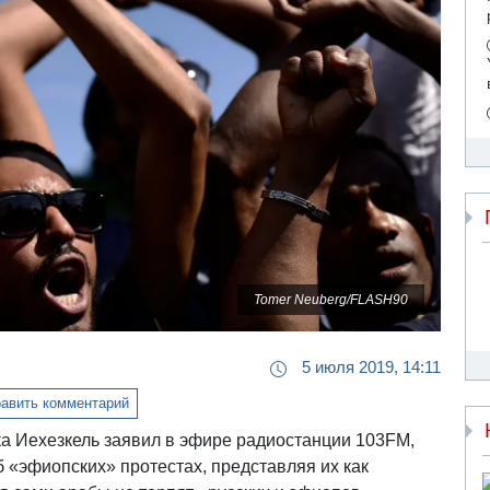
Tomer Neuberg/FLASH90
5 июля 2019, 14:11
авить комментарий
а Иехезкель заявил в эфире радиостанции 103FM,
 «эфиопских» протестах, представляя их как