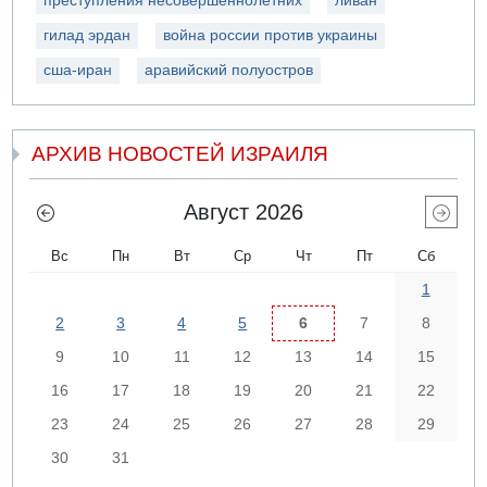
преступления несовершеннолетних
ливан
гилад эрдан
война россии против украины
сша-иран
аравийский полуостров
АРХИВ НОВОСТЕЙ ИЗРАИЛЯ
Август 2026
Вс
Пн
Вт
Ср
Чт
Пт
Сб
1
2
3
4
5
6
7
8
9
10
11
12
13
14
15
16
17
18
19
20
21
22
23
24
25
26
27
28
29
30
31