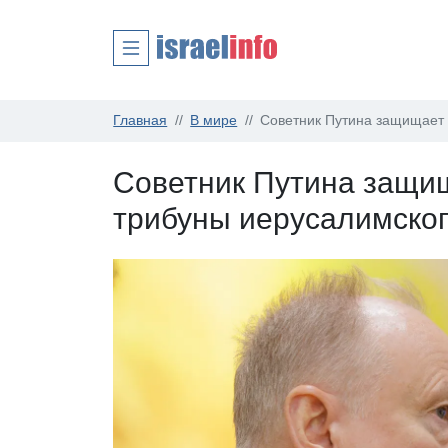
Главная
В мире
Советник Путина защищает 
Советник Путина защи
трибуны иерусалимско