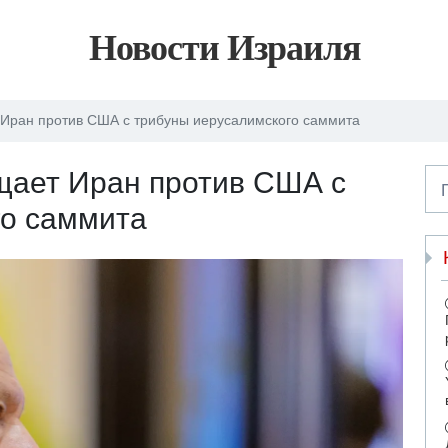
Новости Израиля
Иран против США с трибуны иерусалимского саммита
щает Иран против США с
го саммита