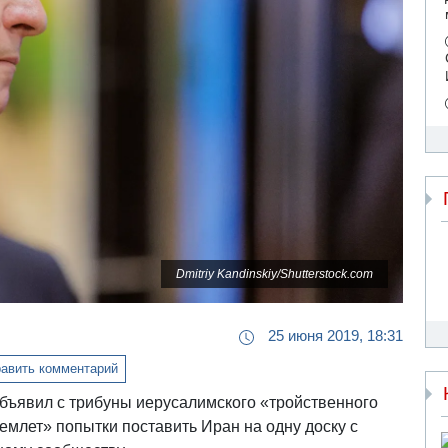
Dmitriy Kandinskiy/Shutterstock.com
25 июня 2019, 18:31
авить комментарий
бъявил с трибуны иерусалимского «тройственного
емлет» попытки поставить Иран на одну доску с