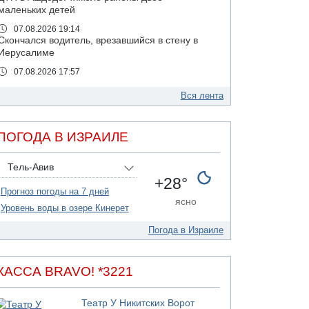
маленьких детей
07.08.2026 19:14
Скончался водитель, врезавшийся в стену в
Иерусалиме
07.08.2026 17:57
Подозреваемый в домогательствах в хостеле
- Гильбоа Дахан
Вся лента
07.08.2026 17:55
Обнародовано имя полицейского,
ПОГОДА В ИЗРАИЛЕ
подозреваемого в коррупционных
отношениях с Йоавом Элиаси
Тель-Авив
07.08.2026 17:51
+28°
БАГАЦ отказался заморозить лишение
Прогноз погоды на 7 дней
налоговых льгот для уклонистов-харедим
ясно
Уровень воды в озере Кинерет
07.08.2026 17:48
В Иерусалиме водитель врезался в забор и
Погода в Израиле
серьезно пострадал
07.08.2026 13:47
Ливанская армия сообщила о ранении
КАССА BRAVO! *3221
солдата
07.08.2026 13:39
Театр У Никитских Ворот