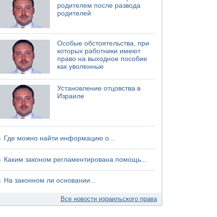
родителем после развода
06.08.2026 13:07
родителей
Возле Кирьят-Арбы пожар на местности
06.08.2026 12:06
США не будут давить на Израиль в вопросе
Особые обстоятельства, при
Ливана
которых работники имеют
право на выходное пособие
06.08.2026 11:41
как уволенные
Трое подростков ограбили сексшоп в Холоне
Установление отцовства в
Израиле
Где можно найти информацию о...
Каким законом регламентирована помощь...
На законном ли основании...
Все новости израильского права