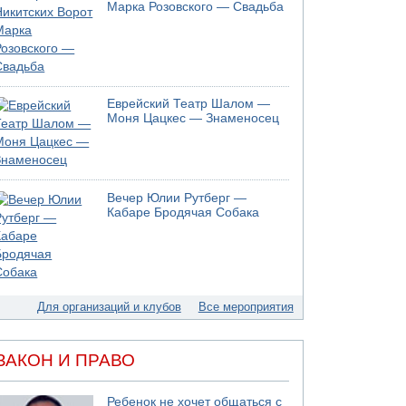
Моджтаба Хаменеи в плохом состоянии
Марка Розовского — Свадьба
07.08.2026 11:55
Министр обороны ушел с заседания кабинета
на свадьбу
07.08.2026 11:05
Саудовская Аравия опасается нападения
Еврейский Театр Шалом —
хуситов и иракских ополченцев
Моня Цацкес — Знаменосец
07.08.2026 08:29
В Бат-Яме утонул мужчина
07.08.2026 08:29
Стрельба в школе Таиланда
Вечер Юлии Рутберг —
Кабаре Бродячая Собака
07.08.2026 06:47
Недалеко от Бейт-Шемеша погиб
велосипедист
07.08.2026 06:24
Саудовская Аравия сообщает о нападении
хуситов
Для организаций и клубов
Все мероприятия
06.08.2026 13:43
И еще иранские агенты
ЗАКОН И ПРАВО
06.08.2026 13:13
Арестованы двое подозреваемых в стрельбе
по электрической компании
Ребенок не хочет общаться с