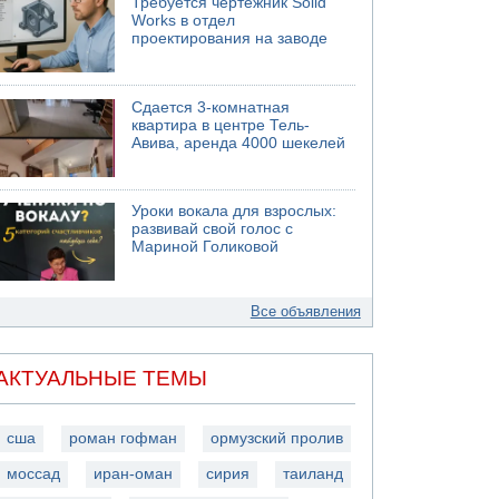
Требуется чертежник Solid
Works в отдел
проектирования на заводе
Сдается 3-комнатная
квартира в центре Тель-
Авива, аренда 4000 шекелей
Уроки вокала для взрослых:
развивай свой голос с
Мариной Голиковой
Все объявления
АКТУАЛЬНЫЕ ТЕМЫ
сша
роман гофман
ормузский пролив
моссад
иран-оман
сирия
таиланд