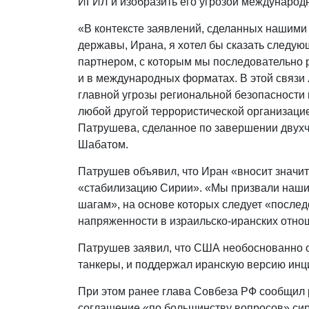
ИГИЛ и изобразить его угрозой международ
«В контексте заявлений, сделанных нашими
державы, Ирана, я хотел бы сказать следую
партнером, с которым мы последовательно 
и в международных форматах. В этой связи
главной угрозы региональной безопасности 
любой другой террористической организаци
Патрушева, сделанное по завершении двух
Шабатом.
Патрушев объявил, что Иран «вносит значит
«стабилизацию Сирии». «Мы призвали наши
шагам», на основе которых следует «послед
напряженности в израильско-иранских отно
Патрушев заявил, что США необоснованно 
танкеры, и поддержал иранскую версию инц
При этом ранее глава Совбеза РФ сообщил 
соглашение «по большинству вопросов» сир