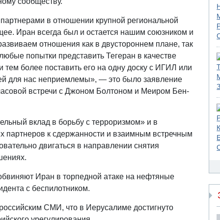
ному сообществу.
 партнерами в отношении крупной региональной
щее. Иран всегда был и остается нашим союзником и
развиваем отношения как в двустороннем плане, так
 любые попытки представить Тегеран в качестве
и тем более поставить его на одну доску с ИГИЛ или
ей для нас неприемлемы», — это было заявление
часовой встречи с Джоном Болтоном и Меиром Бен-
ельный вклад в борьбу с терроризмом» и в
х партнеров к сдержанности и взаимным встречным
овательно двигаться в направлении снятия
шениях.
обвиняют Иран в торпедной атаке на нефтяные
идента с беспилотником.
российским СМИ, что в Иерусалиме достигнуто
ийского урегулирования.