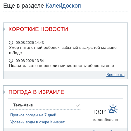
Еще в разделе
Калейдоскоп
КОРОТКИЕ НОВОСТИ
09.08.2026 14:43
Умер пятилетний ребенок, забытый в закрытой машине
в Лоде
09.08.2026 13:54
Правительство переводит министерству обороны еще
миллиард шекелей сверх утвержденного бюджета "на
Вся лента
срочные секретные нужды"
09.08.2026 13:46
В больнице "Шамир" борются за жизнь забытого в
ПОГОДА В ИЗРАИЛЕ
закрытой машине пятилетнего ребенка
09.08.2026 13:38
Тель-Авив
NYT: Хизбалла переживает самый серьезный
+33°
финансовый кризис за многие годы
Прогноз погоды на 7 дней
малооблачно
09.08.2026 13:29
Уровень воды в озере Кинерет
Трагедия в Мексике: четырехлетний израильский
ребенок утонул, упав в бассейн