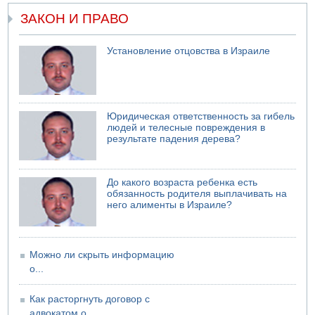
Дахан
ЗАКОН И ПРАВО
07.08.2026 17:55
Обнародовано имя полицейского, подозреваемого в
коррупционных отношениях с Йоавом Элиаси
Установление отцовства в Израиле
07.08.2026 17:51
БАГАЦ отказался заморозить лишение налоговых льгот
для уклонистов-харедим
07.08.2026 17:48
Юридическая ответственность за гибель
В Иерусалиме водитель врезался в забор и серьезно
людей и телесные повреждения в
пострадал
результате падения дерева?
До какого возраста ребенка есть
обязанность родителя выплачивать на
него алименты в Израиле?
Можно ли скрыть информацию
о...
Как расторгнуть договор с
адвокатом о...