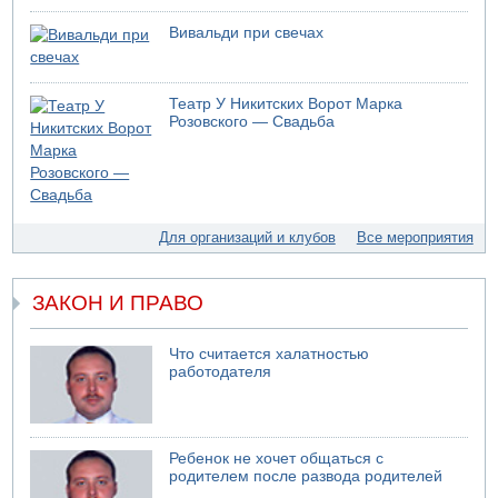
05.08.2026 13:49
На севере Израиля на берег выбросило тело
Вивальди при свечах
05.08.2026 13:32
В России горят новые склады
Театр У Никитских Ворот Марка
05.08.2026 10:19
Розовского — Свадьба
Хуситы сообщают об атаке по Саудовскому танкеру
05.08.2026 10:16
Левые активисты пытались ворваться в офис
"Религиозного сионизма"
05.08.2026 06:42
Для организаций и клубов
Все мероприятия
В Дубае поднимается дым над портом
05.08.2026 06:41
Еще один меморандум для Ирана
ЗАКОН И ПРАВО
Что считается халатностью
работодателя
Ребенок не хочет общаться с
родителем после развода родителей