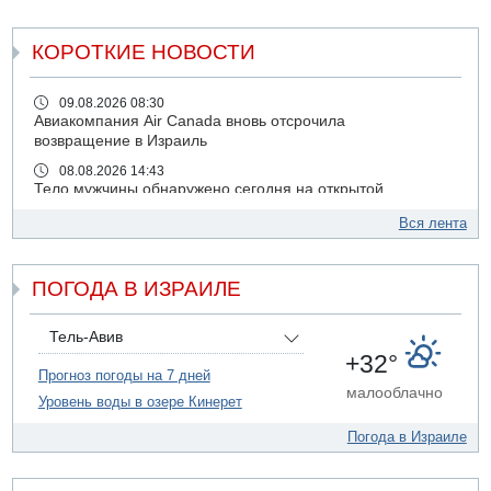
КОРОТКИЕ НОВОСТИ
09.08.2026 08:30
Авиакомпания Air Canada вновь отсрочила
возвращение в Израиль
08.08.2026 14:43
Тело мужчины обнаружено сегодня на открытой
местности недалеко от Реховота
Вся лента
08.08.2026 11:02
Трое убитых в результате российской ракетной атаки по
Киеву
ПОГОДА В ИЗРАИЛЕ
07.08.2026 20:43
Поножовщина в Тайбе: 3 мужчин серьезно ранены
Тель-Авив
07.08.2026 20:41
+32°
Ynet: "Хизбалла" запустила БПЛА со взрывчаткой по
Прогноз погоды на 7 дней
малооблачно
силам ЦАХАЛ
Уровень воды в озере Кинерет
07.08.2026 19:16
Погода в Израиле
ДТП в Ашдоде: тяжело ранены двое маленьких детей
07.08.2026 19:14
Скончался водитель, врезавшийся в стену в