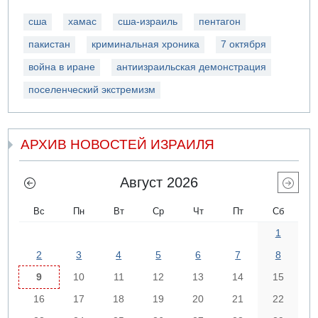
сша
хамас
сша-израиль
пентагон
пакистан
криминальная хроника
7 октября
война в иране
антиизраильская демонстрация
поселенческий экстремизм
АРХИВ НОВОСТЕЙ ИЗРАИЛЯ
Август 2026
Вс
Пн
Вт
Ср
Чт
Пт
Сб
1
2
3
4
5
6
7
8
9
10
11
12
13
14
15
16
17
18
19
20
21
22