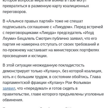
которой вопросы мира или войны в Газе могут
превратиться в разменную карту коалиционных
переговоров.
В «Альянсе правых партий» тоже не спешат
подписывать соглашение с «Ликудом». Перед встречей
с переговорщиками «Ликуда» председатель «Ихуд
Леуми» Бецалель Смотрич публично заявил, что его
партия не намерена отступать от своих требований и
по-прежнему настаивает на министерских портфелях
просвещения и юстиции.
В этой ситуации неожиданную покладистость
демонстрирует только «Кулану», без которой коалиция,
хоть и с большим трудом, в состоянии обойтись. Глава
парламентской фракции «Кулану» Рои Фолькман
заявил
, что «передумал» и готов сидеть в
правительстве, главе которого предъявлены уголовные
обвинения.