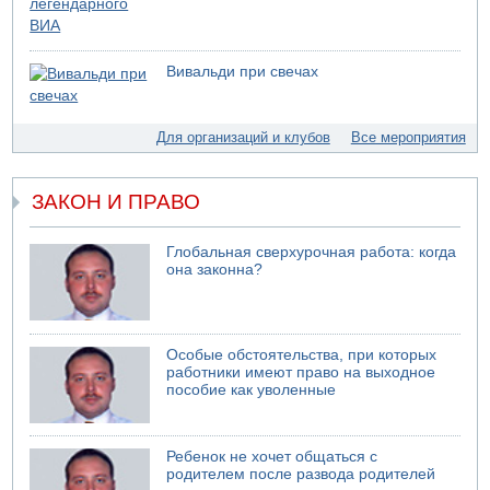
07.08.2026 17:48
В Иерусалиме водитель врезался в забор и серьезно
пострадал
Вивальди при свечах
07.08.2026 13:47
Ливанская армия сообщила о ранении солдата
07.08.2026 13:39
Для организаций и клубов
Все мероприятия
Моджтаба Хаменеи в плохом состоянии
ЗАКОН И ПРАВО
Глобальная сверхурочная работа: когда
она законна?
Особые обстоятельства, при которых
работники имеют право на выходное
пособие как уволенные
Ребенок не хочет общаться с
родителем после развода родителей