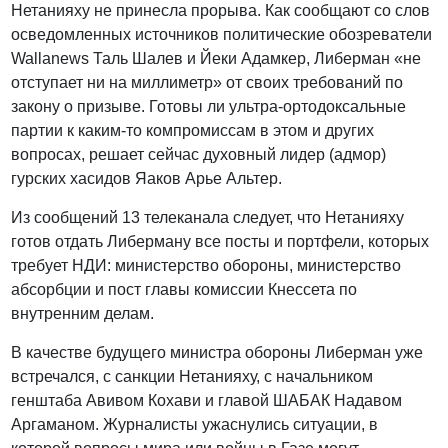
Нетанияху не принесла прорыва. Как сообщают со слов
осведомленных источников политические обозреватели
Wallanews Таль Шалев и Йеки Адамкер, Либерман «не
отступает ни на миллиметр» от своих требований по
закону о призыве. Готовы ли ультра-ортодоксальные
партии к каким-то компромиссам в этом и других
вопросах, решает сейчас духовный лидер (адмор)
гурских хасидов Яаков Арье Альтер.
Из сообщений 13 телеканала следует, что Нетанияху
готов отдать Либерману все посты и портфели, которых
требует НДИ: министерство обороны, министерство
абсорбции и пост главы комиссии Кнессета по
внутренним делам.
В качестве будущего министра обороны Либерман уже
встречался, с санкции Нетанияху, с начальником
генштаба Авивом Кохави и главой ШАБАК Надавом
Аргаманом. Журналисты ужаснулись ситуации, в