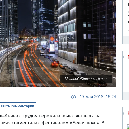
MstudioG/Shutterstock.com
17 мая 2019, 15:24
авить комментарий
-Авива с трудом пережила ночь с четверга на
ения» совместили с фестивалем «Белая ночь». В