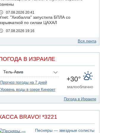
ранены
07.08.2026 20:41
Ynet: "Хизбалла" запустила БПЛА со
взрывчаткой по силам ЦАХАЛ
07.08.2026 19:16
ДТП в Ашдоде: тяжело ранены двое
маленьких детей
Вся лента
07.08.2026 19:14
Скончался водитель, врезавшийся в стену в
ПОГОДА В ИЗРАИЛЕ
Иерусалиме
07.08.2026 17:57
Тель-Авив
Подозреваемый в домогательствах в хостеле
+30°
- Гильбоа Дахан
Прогноз погоды на 7 дней
07.08.2026 17:55
малооблачно
Уровень воды в озере Кинерет
Обнародовано имя полицейского,
подозреваемого в коррупционных
Погода в Израиле
отношениях с Йоавом Элиаси
07.08.2026 17:51
БАГАЦ отказался заморозить лишение
КАССА BRAVO! *3221
налоговых льгот для уклонистов-харедим
07.08.2026 17:48
Песняры — звездные солисты