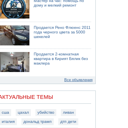
Мастер на час: помощь по
дому и мелкий ремонт
Продается Рено Флюенс 2011
года черного цвета за 5000
шекелей
Продается 2-комнатная
квартира в Кирият Бялик без
маклера
Все объявления
АКТУАЛЬНЫЕ ТЕМЫ
сша
цахал
убийство
ливан
италия
дональд трамп
дтп дети