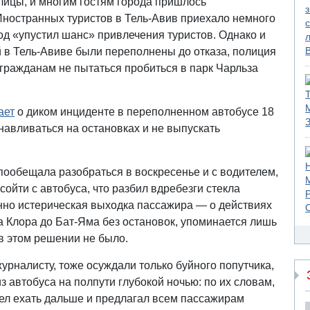
ицы, и многим гостям города пришлось
ностранных туристов в Тель-Авив приехало немного
од «упустил шанс» привлечения туристов. Однако и
 в Тель-Авиве были переполнены до отказа, полиция
гражданам не пытаться пробиться в парк Чарльза
ает
о диком инциденте в переполненном автобусе 18
навливаться на остановках и не выпускать
ообещала разобраться в воскресенье и с водителем,
сойти с автобуса, что разбил вдребезги стекла
нно истерическая выходка пассажира — о действиях
а Клора до Бат-Яма без остановок, упоминается лишь
 в этом решении не было.
урналисту, тоже осуждали только буйного попутчика,
из автобуса на полпути глубокой ночью: по их словам,
ел ехать дальше и предлагал всем пассажирам