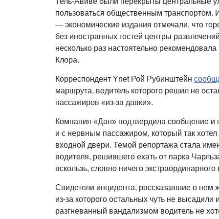
Тель-Авиве были перекрыты центральные ул
пользоваться общественным транспортом. И
— экономические издания отмечали, что гор
без иностранных гостей центры развлечений
несколько раз настоятельно рекомендовала 
Клора.
Корреспондент Ynet Рой Рубинштейн
сообщ
маршрута, водитель которого решил не оста
пассажиров «из-за давки».
Компания «Дан» подтвердила сообщение и п
и с нервным пассажиром, который так хотел 
входной двери. Темой репортажа стала име
водителя, решившего ехать от парка Чарльз
вскользь, словно ничего экстраординарного
Свидетели инцидента, рассказавшие о нем ж
из-за которого остальных чуть не высадили 
разгневанный вандализмом водитель не хот