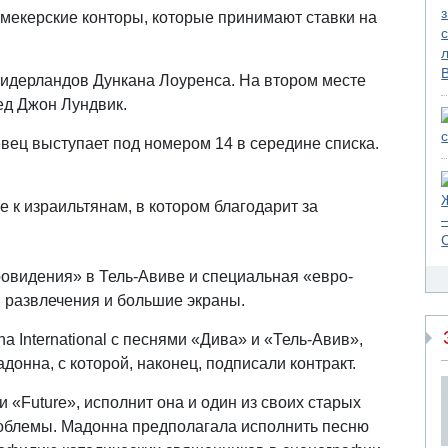
мекерские конторы, которые принимают ставки на
Нидерландов Дункана Лоуренса. На втором месте
ед Джон Лундвик.
евец выступает под номером 14 в середине списка.
к израильтянам, в котором благодарит за
ровидения» в Тель-Авиве и специальная «евро-
, развлечения и большие экраны.
a International с песнями «Дива» и «Тель-Авив»,
донна, с которой, наконец, подписали контракт.
 «Future», исполнит она и один из своих старых
проблемы. Мадонна предполагала исполнить песню