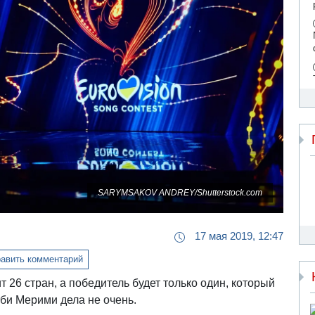
SARYMSAKOV ANDREY/Shutterstock.com
17 мая 2019, 12:47
авить комментарий
 26 стран, а победитель будет только один, который
оби Мерими дела не очень.