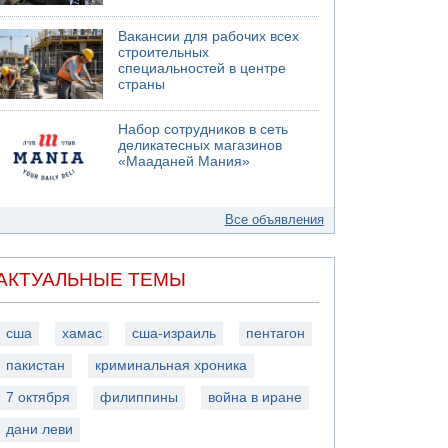
Вакансии для рабочих всех
строительных
специальностей в центре
страны
Набор сотрудников в сеть
деликатесных магазинов
«Мааданей Мания»
Все объявления
АКТУАЛЬНЫЕ ТЕМЫ
сша
хамас
сша-израиль
пентагон
пакистан
криминальная хроника
7 октября
филиппины
война в иране
дани леви