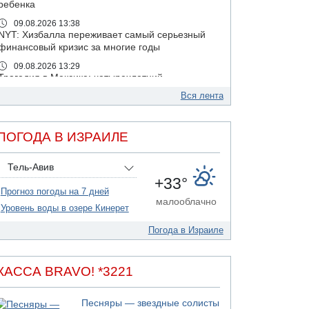
ребенка
09.08.2026 13:38
NYT: Хизбалла переживает самый серьезный
финансовый кризис за многие годы
09.08.2026 13:29
Трагедия в Мексике: четырехлетний
израильский ребенок утонул, упав в бассейн
Вся лента
09.08.2026 08:30
Авиакомпания Air Canada вновь отсрочила
возвращение в Израиль
ПОГОДА В ИЗРАИЛЕ
08.08.2026 14:43
Тело мужчины обнаружено сегодня на
Тель-Авив
открытой местности недалеко от Реховота
+33°
Прогноз погоды на 7 дней
08.08.2026 11:02
малооблачно
Трое убитых в результате российской
Уровень воды в озере Кинерет
ракетной атаки по Киеву
Погода в Израиле
07.08.2026 20:43
Поножовщина в Тайбе: 3 мужчин серьезно
ранены
КАССА BRAVO! *3221
07.08.2026 20:41
Ynet: "Хизбалла" запустила БПЛА со
Песняры — звездные солисты
взрывчаткой по силам ЦАХАЛ