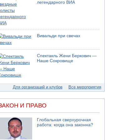
легендарного ВИА
07.08.2026 19:16
ДТП в Ашдоде: тяжело ранены двое
маленьких детей
07.08.2026 19:14
Скончался водитель, врезавшийся в стену в
Вивальди при свечах
Иерусалиме
07.08.2026 17:57
Подозреваемый в домогательствах в хостеле
Спектакль Жени Беркович —
- Гильбоа Дахан
Наше Сокровище
07.08.2026 17:55
Обнародовано имя полицейского,
подозреваемого в коррупционных
отношениях с Йоавом Элиаси
Для организаций и клубов
Все мероприятия
07.08.2026 17:51
БАГАЦ отказался заморозить лишение
налоговых льгот для уклонистов-харедим
ЗАКОН И ПРАВО
07.08.2026 17:48
В Иерусалиме водитель врезался в забор и
серьезно пострадал
Глобальная сверхурочная
работа: когда она законна?
07.08.2026 13:47
Ливанская армия сообщила о ранении
солдата