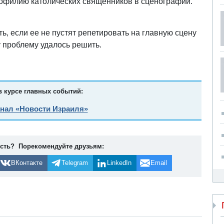
едофилию католических священников в сценографии.
, если ее не пустят репетировать на главную сцену
ту проблему удалось решить.
в курсе главных событий:
анал «Новости Израиля»
ость? Порекомендуйте друзьям:
ВКонтакте
Telegram
LinkedIn
Email