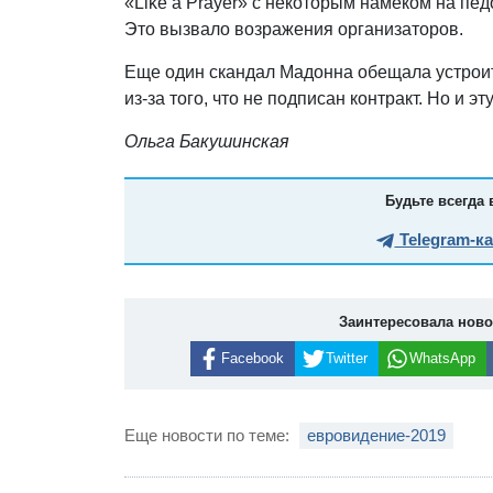
«Like a Prayer» с некоторым намеком на п
Это вызвало возражения организаторов.
Еще один скандал Мадонна обещала устроить
из-за того, что не подписан контракт. Но и э
Ольга Бакушинская
Будьте всегда 
Telegram-к
Заинтересовала нов
Facebook
Twitter
WhatsApp
Еще новости по теме:
евровидение-2019