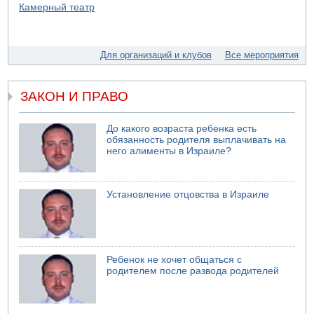
пострадал
07.08.2026 13:47
Ливанская армия сообщила о ранении солдата
Для организаций и клубов
Все мероприятия
07.08.2026 13:39
Моджтаба Хаменеи в плохом состоянии
07.08.2026 11:55
ЗАКОН И ПРАВО
Министр обороны ушел с заседания кабинета на
свадьбу
До какого возраста ребенка есть
обязанность родителя выплачивать на
него алименты в Израиле?
Установление отцовства в Израиле
Ребенок не хочет общаться с
родителем после развода родителей