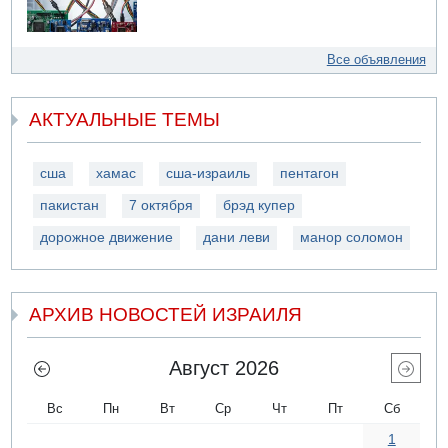
Все объявления
АКТУАЛЬНЫЕ ТЕМЫ
сша
хамас
сша-израиль
пентагон
пакистан
7 октября
брэд купер
дорожное движение
дани леви
манор соломон
АРХИВ НОВОСТЕЙ ИЗРАИЛЯ
Август 2026
Вс
Пн
Вт
Ср
Чт
Пт
Сб
1