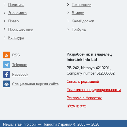
Политика
Технологии
Экономика
В мире
Право
Калейдоскоп
Происшествия
Трибуна
Культура
Разработчик и владелец
RSS
InterLink Info Ltd
Telegram
PB 242, Netanya 4210201,
Company number 512805862
Facebook
Связь с редакцией
Специальная версия сайта
Политика конфиденциальности
Реклама в Новостях
פרסמו אצלנו
News.IsraelInfo.co.il — Новости Израиля © 2003 —
2026