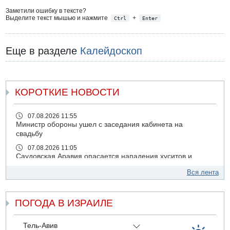
Заметили ошибку в тексте?
Выделите текст мышью и нажмите
+
Ctrl
Enter
Еще в разделе
Калейдоскоп
КОРОТКИЕ НОВОСТИ
07.08.2026 11:55
Министр обороны ушел с заседания кабинета на
свадьбу
07.08.2026 11:05
Саудовская Аравия опасается нападения хуситов и
иракских ополченцев
Вся лента
07.08.2026 08:29
В Бат-Яме утонул мужчина
ПОГОДА В ИЗРАИЛЕ
07.08.2026 08:29
Стрельба в школе Таиланда
07.08.2026 06:47
Тель-Авив