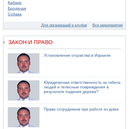
05.08.2026 18:28
МАДА призывает израильтян срочно сдавать кровь
05.08.2026 17:00
Бывший посол Израиля в ООН Гилад Эрдан объявит в
Для организаций и клубов
Все мероприятия
четверг о создании новой политической партии
05.08.2026 13:49
На севере Израиля на берег выбросило тело
ЗАКОН И ПРАВО
05.08.2026 13:32
В России горят новые склады
Установление отцовства в Израиле
Юридическая ответственность за гибель
людей и телесные повреждения в
результате падения дерева?
Права сотрудников при работе из дома