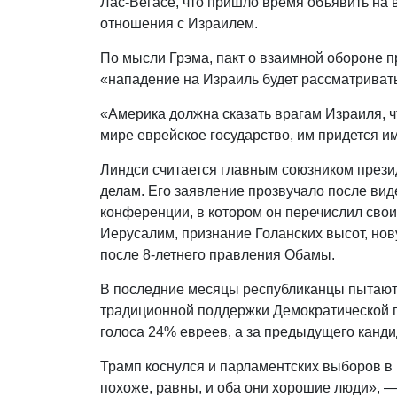
Лас-Вегасе, что пришло время объявить на
отношения с Израилем.
По мысли Грэма, пакт о взаимной обороне 
«нападение на Израиль будет рассматриват
«Америка должна сказать врагам Израиля, ч
мире еврейское государство, им придется и
Линдси считается главным союзником прези
делам. Его заявление прозвучало после ви
конференции, в котором он перечислил сво
Иерусалим, признание Голанских высот, но
после 8-летнего правления Обамы.
В последние месяцы республиканцы пытаютс
традиционной поддержки Демократической п
голоса 24% евреев, а за предыдущего канд
Трамп коснулся и парламентских выборов в
похоже, равны, и оба они хорошие люди», —