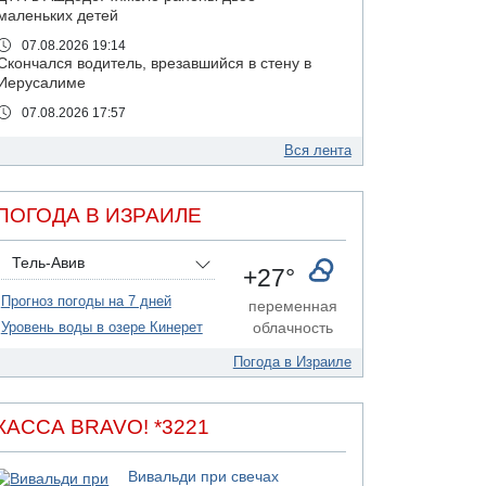
маленьких детей
07.08.2026 19:14
Скончался водитель, врезавшийся в стену в
Иерусалиме
07.08.2026 17:57
Подозреваемый в домогательствах в хостеле
- Гильбоа Дахан
Вся лента
07.08.2026 17:55
Обнародовано имя полицейского,
ПОГОДА В ИЗРАИЛЕ
подозреваемого в коррупционных
отношениях с Йоавом Элиаси
Тель-Авив
07.08.2026 17:51
+27°
БАГАЦ отказался заморозить лишение
Прогноз погоды на 7 дней
налоговых льгот для уклонистов-харедим
переменная
Уровень воды в озере Кинерет
облачность
07.08.2026 17:48
В Иерусалиме водитель врезался в забор и
Погода в Израиле
серьезно пострадал
07.08.2026 13:47
Ливанская армия сообщила о ранении
КАССА BRAVO! *3221
солдата
07.08.2026 13:39
Вивальди при свечах