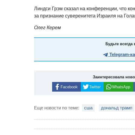
Линдси Грэм сказал на конференции, что к
за признание суверенитета Израиля на Гола
Олег Керем
Будьте всегда 
Telegram-к
Заинтересовала нов
Facebook
Twitter
WhatsApp
Еще новости по теме:
сша
дональд трамп