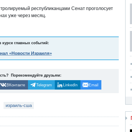
онтролируемый республиканцами Сенат проголосует
нах уже через месяц.
в курсе главных событий:
анал «Новости Израиля»
ость? Порекомендуйте друзьям:
ВКонтакте
Telegram
LinkedIn
Email
израиль-сша