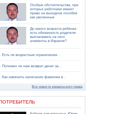
Особые обстоятельства, при
06.08.2026 13:07
которых работники имеют
Возле Кирьят-Арбы пожар на местности
право на выходное пособие
06.08.2026 12:06
как уволенные
США не будут давить на Израиль в вопросе
Ливана
До какого возраста ребенка
06.08.2026 11:41
есть обязанность родителя
Трое подростков ограбили сексшоп в Холоне
выплачивать на него
алименты в Израиле?
Есть ли возрастные ограничения...
Положен ли нам возврат денег за...
Как изменить написание фамилии в...
Все новости израильского права
ПОТРЕБИТЕЛЬ
Кабаре для взрослых: Юлия