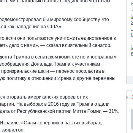
 весь мир, насколько важны Соединенным Штатам
продемонстрировал бы мировому сообществу, что
ься как нападение на США»
то если они попытаются уничтожить единственное в
меть дело с нами», — сказал влиятельный сенатор.
дента Трампа в сенатском комитете по иностранным
деообращения Дональда Трампа к участникам
и произраильские шаги — перенос посольства в
вую политику в отношении Ирана и другие перемены
я оторвать американских евреев от их
артии. На выборах в 2016 году за Трампа отдали
идата от Республиканской партии Митта Ромни — 31%.
 Израиле. «Силы соперников на этих выборах,
 заявил он.