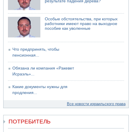
результате падения дерева?
Возле Кирьят-Арбы пожар на местности
06.08.2026 12:06
США не будут давить на Израиль в вопросе Ливана
Особые обстоятельства, при которых
06.08.2026 11:41
работники имеют право на выходное
Трое подростков ограбили сексшоп в Холоне
пособие как уволенные
Что предпринять, чтобы
пенсионная...
Обязана ли компания «Ракевет
Исраэль»...
Какие документы нужны для
продления...
Все новости израильского права
ПОТРЕБИТЕЛЬ