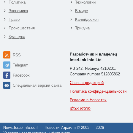
Политика
Технологии
Экономика
В мире
Право
Калейдоскоп
Происшествия
Трибуна
Культура
Разработчик и владелец
RSS
InterLink Info Ltd
Telegram
PB 242, Netanya 4210201,
Company number 512805862
Facebook
Связь с редакцией
Специальная версия сайта
Политика конфиденциальности
Реклама в Новостях
פרסמו אצלנו
News.IsraelInfo.co.il — Новости Израиля © 2003 —
2026