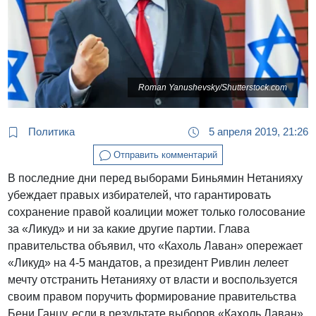
Roman Yanushevsky/Shutterstock.com
Политика
5 апреля 2019, 21:26
Отправить комментарий
В последние дни перед выборами Биньямин Нетанияху
убеждает правых избирателей, что гарантировать
сохранение правой коалиции может только голосование
за «Ликуд» и ни за какие другие партии. Глава
правительства объявил, что «Кахоль Лаван» опережает
«Ликуд» на 4-5 мандатов, а президент Ривлин лелеет
мечту отстранить Нетанияху от власти и воспользуется
своим правом поручить формирование правительства
Бени Ганцу, если в результате выборов «Кахоль Лаван»