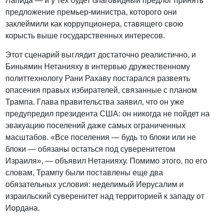
Лапида — и у тех будет благовидный предлог принять
предложение премьер-министра, которого они
заклеймили как коррупционера, ставящего свою
корысть выше государственных интересов.
Этот сценарий выглядит достаточно реалистично, и
Биньямин Нетанияху в интервью дружественному
политтехнологу Рани Рахаву постарался развеять
опасения правых избирателей, связанные с планом
Трампа. Глава правительства заявил, что он уже
предупредил президента США: он никогда не пойдет на
эвакуацию поселений даже самых ограниченных
масштабов. «Все поселения — будь то блоки или не
блоки — обязаны остаться под суверенитетом
Израиля», — объявил Нетанияху. Помимо этого, по его
словам, Трампу были поставлены еще два
обязательных условия: неделимый Иерусалим и
израильский суверенитет над территорией к западу от
Иордана.