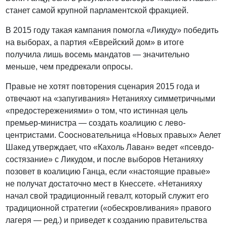
станет самой крупной парламентской фракцией.
В 2015 году такая кампания помогла «Ликуду» победить
на выборах, а партия «Еврейский дом» в итоге
получила лишь восемь мандатов — значительно
меньше, чем предрекали опросы.
Правые не хотят повторения сценария 2015 года и
отвечают на «запугивания» Нетанияху симметричными
«предостережениями» о том, что истинная цель
премьер-министра — создать коалицию с лево-
центристами. Соосновательница «Новых правых» Аелет
Шакед утверждает, что «Кахоль Лаван» ведет «псевдо-
состязание» с Ликудом, и после выборов Нетанияху
позовет в коалицию Ганца, если «настоящие правые»
не получат достаточно мест в Кнессете. «Нетанияху
начал свой традиционный гевалт, который служит его
традиционной стратегии («обескровливания» правого
лагеря — ред.) и приведет к созданию правительства