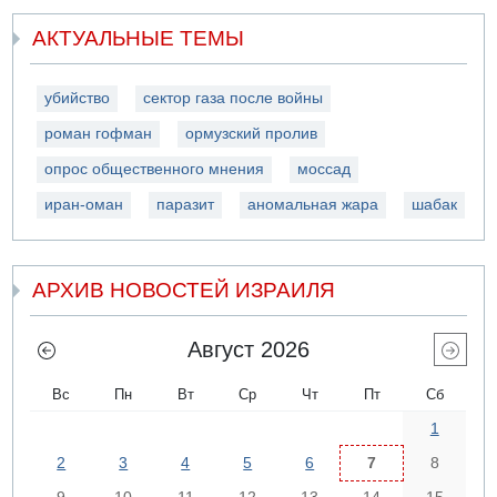
АКТУАЛЬНЫЕ ТЕМЫ
убийство
сектор газа после войны
роман гофман
ормузский пролив
опрос общественного мнения
моссад
иран-оман
паразит
аномальная жара
шабак
АРХИВ НОВОСТЕЙ ИЗРАИЛЯ
Август 2026
Вс
Пн
Вт
Ср
Чт
Пт
Сб
1
2
3
4
5
6
7
8
9
10
11
12
13
14
15