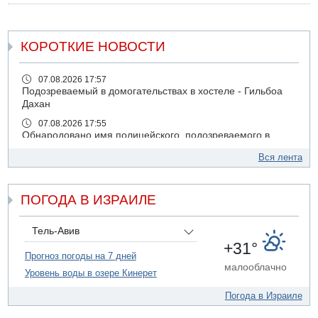
КОРОТКИЕ НОВОСТИ
07.08.2026 17:57
Подозреваемый в домогательствах в хостеле - Гильбоа
Дахан
07.08.2026 17:55
Обнародовано имя полицейского, подозреваемого в
коррупционных отношениях с Йоавом Элиаси
Вся лента
07.08.2026 17:51
БАГАЦ отказался заморозить лишение налоговых льгот
для уклонистов-харедим
ПОГОДА В ИЗРАИЛЕ
07.08.2026 17:48
В Иерусалиме водитель врезался в забор и серьезно
Тель-Авив
пострадал
+31°
Прогноз погоды на 7 дней
07.08.2026 13:47
малооблачно
Ливанская армия сообщила о ранении солдата
Уровень воды в озере Кинерет
07.08.2026 13:39
Погода в Израиле
Моджтаба Хаменеи в плохом состоянии