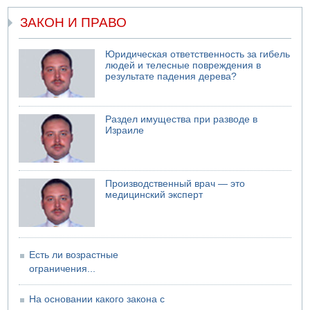
06.08.2026 12:06
США не будут давить на Израиль в вопросе Ливана
ЗАКОН И ПРАВО
06.08.2026 11:41
Трое подростков ограбили сексшоп в Холоне
Юридическая ответственность за гибель
06.08.2026 08:45
людей и телесные повреждения в
Взрыв в Северном Тель-Авиве
результате падения дерева?
06.08.2026 08:11
Украинская атака на российский НПЗ
Раздел имущества при разводе в
05.08.2026 18:30
Израиле
Израиль провел испытания системы противоракетной
обороны "Хец"
05.08.2026 18:28
МАДА призывает израильтян срочно сдавать кровь
Производственный врач — это
медицинский эксперт
Есть ли возрастные
ограничения...
На основании какого закона с