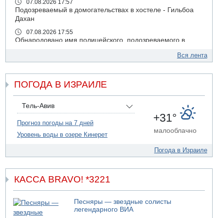
07.08.2026 17:57
Подозреваемый в домогательствах в хостеле - Гильбоа
Дахан
07.08.2026 17:55
Обнародовано имя полицейского, подозреваемого в
коррупционных отношениях с Йоавом Элиаси
Вся лента
07.08.2026 17:51
БАГАЦ отказался заморозить лишение налоговых льгот
для уклонистов-харедим
ПОГОДА В ИЗРАИЛЕ
07.08.2026 17:48
В Иерусалиме водитель врезался в забор и серьезно
Тель-Авив
пострадал
+31°
Прогноз погоды на 7 дней
07.08.2026 13:47
малооблачно
Ливанская армия сообщила о ранении солдата
Уровень воды в озере Кинерет
07.08.2026 13:39
Погода в Израиле
Моджтаба Хаменеи в плохом состоянии
07.08.2026 11:55
Министр обороны ушел с заседания кабинета на
КАССА BRAVO! *3221
свадьбу
07.08.2026 11:05
Песняры — звездные солисты
Саудовская Аравия опасается нападения хуситов и
легендарного ВИА
иракских ополченцев