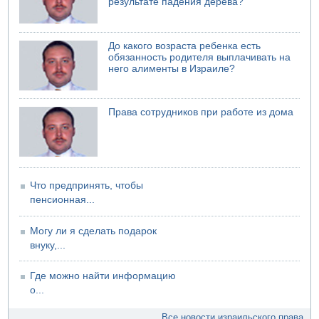
результате падения дерева?
06.08.2026 08:11
Украинская атака на российский НПЗ
До какого возраста ребенка есть
05.08.2026 18:30
обязанность родителя выплачивать на
Израиль провел испытания системы противоракетной
него алименты в Израиле?
обороны "Хец"
05.08.2026 18:28
МАДА призывает израильтян срочно сдавать кровь
Права сотрудников при работе из дома
Что предпринять, чтобы
пенсионная...
Могу ли я сделать подарок
внуку,...
Где можно найти информацию
о...
Все новости израильского права