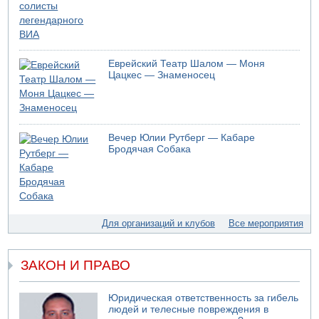
07.08.2026 08:29
В Бат-Яме утонул мужчина
07.08.2026 08:29
Стрельба в школе Таиланда
Еврейский Театр Шалом — Моня
07.08.2026 06:47
Цацкес — Знаменосец
Недалеко от Бейт-Шемеша погиб велосипедист
07.08.2026 06:24
Саудовская Аравия сообщает о нападении хуситов
06.08.2026 13:43
Вечер Юлии Рутберг — Кабаре
И еще иранские агенты
Бродячая Собака
06.08.2026 13:13
Арестованы двое подозреваемых в стрельбе по
электрической компании
06.08.2026 13:07
Для организаций и клубов
Все мероприятия
Возле Кирьят-Арбы пожар на местности
06.08.2026 12:06
США не будут давить на Израиль в вопросе Ливана
ЗАКОН И ПРАВО
06.08.2026 11:41
Трое подростков ограбили сексшоп в Холоне
Юридическая ответственность за гибель
06.08.2026 08:45
людей и телесные повреждения в
Взрыв в Северном Тель-Авиве