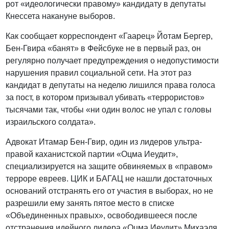
рот «идеологически правому» кандидату в депутаты
Кнессета накануне выборов.
Как сообщает корреспондент «Гаарец» Йотам Бергер,
Бен-Гвира «банят» в Фейсбуке не в первый раз, он
регулярно получает предупреждения о недопустимости
нарушения правил социальной сети. На этот раз
кандидат в депутаты на неделю лишился права голоса
за пост, в котором призывал убивать «террористов»
тысячами так, чтобы «ни один волос не упал с головы
израильского солдата».
Адвокат Итамар Бен-Гвир, один из лидеров ультра-
правой каханистской партии «Оцма Иеудит»,
специализируется на защите обвиняемых в «правом»
терроре евреев. ЦИК и БАГАЦ не нашли достаточных
оснований отстранять его от участия в выборах, но не
разрешили ему занять пятое место в списке
«Объединенных правых», освободившееся после
отстранения идейного лидера «Оцма Иеудит» Михаэля