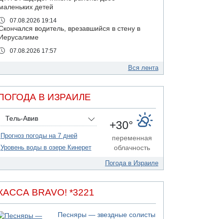
маленьких детей
07.08.2026 19:14
Скончался водитель, врезавшийся в стену в
Иерусалиме
07.08.2026 17:57
Подозреваемый в домогательствах в хостеле
- Гильбоа Дахан
Вся лента
07.08.2026 17:55
Обнародовано имя полицейского,
ПОГОДА В ИЗРАИЛЕ
подозреваемого в коррупционных
отношениях с Йоавом Элиаси
Тель-Авив
07.08.2026 17:51
+30°
БАГАЦ отказался заморозить лишение
Прогноз погоды на 7 дней
налоговых льгот для уклонистов-харедим
переменная
Уровень воды в озере Кинерет
облачность
07.08.2026 17:48
В Иерусалиме водитель врезался в забор и
Погода в Израиле
серьезно пострадал
07.08.2026 13:47
Ливанская армия сообщила о ранении
КАССА BRAVO! *3221
солдата
07.08.2026 13:39
Песняры — звездные солисты