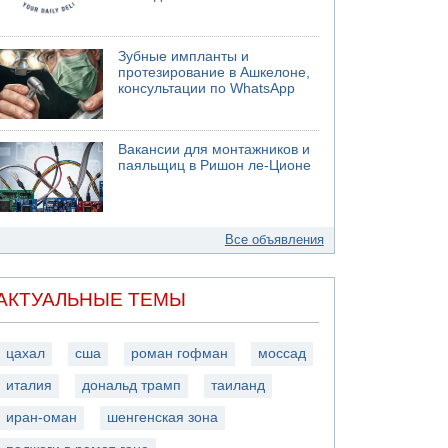
Зубные импланты и
протезирование в Ашкелоне,
консультации по WhatsApp
Вакансии для монтажников и
паяльщиц в Ришон ле-Ционе
Все объявления
АКТУАЛЬНЫЕ ТЕМЫ
цахал
сша
роман гофман
моссад
италия
дональд трамп
таиланд
иран-оман
шенгенская зона