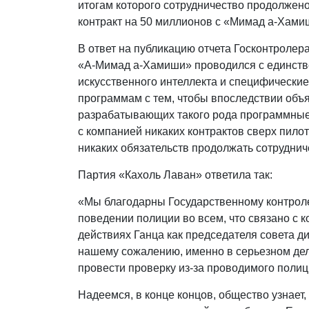
итогам которого сотрудничество продолжен
контракт на 50 миллионов с «Мимад а-Хами
В ответ на публикацию отчета Госконтролер
«А-Мимад а-Хамиши» проводился с единст
искусственного интеллекта и специфически
программам с тем, чтобы впоследствии объя
разрабатывающих такого рода программные 
с компанией никаких контрактов сверх пило
никаких обязательств продолжать сотруднич
Партия «Кахоль Лаван» ответила так:
«Мы благодарны Государственному контролер
поведении полиции во всем, что связано с 
действиях Ганца как председателя совета д
нашему сожалению, именно в серьезном дел
провести проверку из-за проводимого поли
Надеемся, в конце концов, общество узнает,