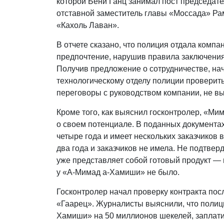
которой Бени Ганц занимал пост председат
отставной заместитель главы «Моссада» Рам
«Кахоль Лаван».
В отчете сказано, что полиция отдала компан
предпочтение, нарушив правила заключения
Получив предложение о сотрудничестве, на
технологическому отделу полиции проверить
переговоры с руководством компании, не вы
Кроме того, как выяснил госконтролер, «М
о своем потенциале. В поданных документах
четыре года и имеет нескольких заказчиков 
два года и заказчиков не имела. Не подтвер
уже представляет собой готовый продукт —
у «А-Мимад а-Хамиши» не было.
Госконтролер начал проверку контракта по
«Гаарец». Журналисты выяснили, что полици
Хамиши» на 50 миллионов шекелей, заплати