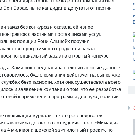
еля совета директоров. Президентом компании был
 Бен Барак, ныне кандидат в депутаты от партии
ии заказ без конкурса и оказала ей явное
 контрактов с частными поставщиками услуг.
чальник полиции Рони Альшейх поручил
 качество программного продукта и начал
нося потенциальный заказ на открытый конкурс.
имад а-Хамиши» представила полиции ложные данные
 говорилось, будто компания действует на рынке уже
в службах безопасности, хотя она существовала всего
дилось и заявление компании о том, что ее разработка
 готовой к применению программы для нужд полиции
сле публикации журналистского расследования
я заключила договор о сотрудничестве с «Мимад а-
ла 4 миллиона шекелей за «пилотный проект», по