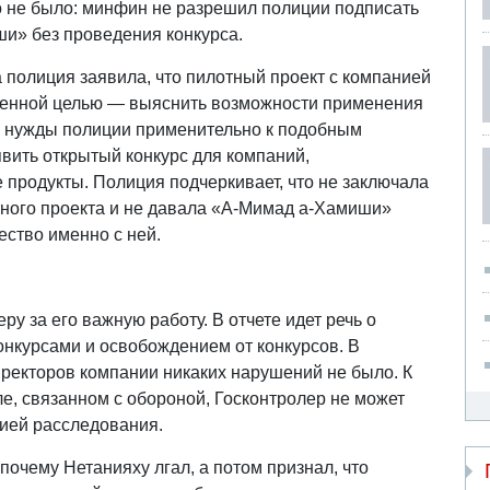
о не было: минфин не разрешил полиции подписать
ши» без проведения конкурса.
а полиция заявила, что пилотный проект с компанией
венной целью — выяснить возможности применения
е нужды полиции применительно к подобным
вить открытый конкурс для компаний,
продукты. Полиция подчеркивает, что не заключала
тного проекта и не давала «А-Мимад а-Хамиши»
ество именно с ней.
у за его важную работу. В отчете идет речь о
конкурсами и освобождением от конкурсов. В
иректоров компании никаких нарушений не было. К
е, связанном с обороной, Госконтролер не может
цией расследования.
 почему Нетанияху лгал, а потом признал, что