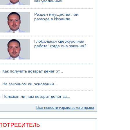
как уволенные
06.08.2026 13:07
Возле Кирьят-Арбы пожар на местности
Раздел имущества при
разводе в Израиле
06.08.2026 12:06
США не будут давить на Израиль в вопросе
Ливана
06.08.2026 11:41
Глобальная сверхурочная
Трое подростков ограбили сексшоп в Холоне
работа: когда она законна?
Как получить возврат денег от...
На законном ли основании...
Положен ли нам возврат денег за...
Все новости израильского права
ПОТРЕБИТЕЛЬ