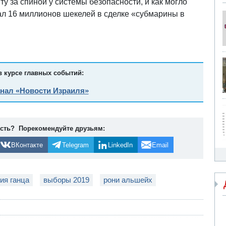
 за спиной у системы безопасности, и как могло
тал 16 миллионов шекелей в сделке «субмарины в
в курсе главных событий:
анал «Новости Израиля»
ость? Порекомендуйте друзьям:
ВКонтакте
Telegram
LinkedIn
Email
ия ганца
выборы 2019
рони альшейх