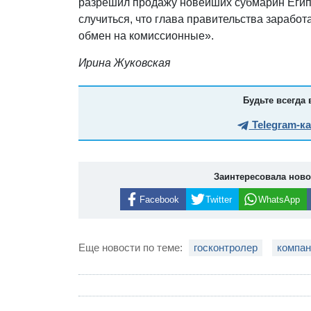
разрешил продажу новейших субмарин Египту
случиться, что глава правительства зарабо
обмен на комиссионные».
Ирина Жуковская
Будьте всегда 
Telegram-к
Заинтересовала нов
Facebook
Twitter
WhatsApp
Еще новости по теме:
госконтролер
компан