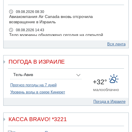
09.08.2026 08:30
Авиакомпания Air Canada вновь отсрочила
возвращение в Израиль
08.08.2026 14:43
Тело мужчины обнаружено сегодня на открытой
местности недалеко от Реховота
Вся лента
08.08.2026 11:02
Трое убитых в результате российской ракетной атаки по
Киеву
ПОГОДА В ИЗРАИЛЕ
07.08.2026 20:43
Поножовщина в Тайбе: 3 мужчин серьезно ранены
Тель-Авив
07.08.2026 20:41
+32°
Ynet: "Хизбалла" запустила БПЛА со взрывчаткой по
Прогноз погоды на 7 дней
малооблачно
силам ЦАХАЛ
Уровень воды в озере Кинерет
07.08.2026 19:16
Погода в Израиле
ДТП в Ашдоде: тяжело ранены двое маленьких детей
07.08.2026 19:14
Скончался водитель, врезавшийся в стену в
КАССА BRAVO! *3221
Иерусалиме
07.08.2026 17:57