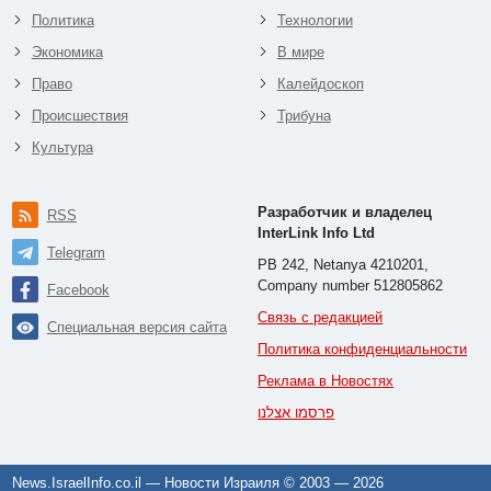
Политика
Технологии
Экономика
В мире
Право
Калейдоскоп
Происшествия
Трибуна
Культура
Разработчик и владелец
RSS
InterLink Info Ltd
Telegram
PB 242, Netanya 4210201,
Company number 512805862
Facebook
Связь с редакцией
Специальная версия сайта
Политика конфиденциальности
Реклама в Новостях
פרסמו אצלנו
News.IsraelInfo.co.il — Новости Израиля © 2003 —
2026