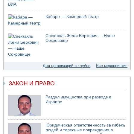
06.08.2026 11:41
Трое подростков ограбили сексшоп в Холоне
Кабаре — Камерный театр
06.08.2026 08:45
Взрыв в Северном Тель-Авиве
06.08.2026 08:11
Спектакль Жени Беркович — Наше
Украинская атака на российский НПЗ
Сокровище
05.08.2026 18:30
Израиль провел испытания системы противоракетной
обороны "Хец"
05.08.2026 18:28
Для организаций и клубов
Все мероприятия
МАДА призывает израильтян срочно сдавать кровь
05.08.2026 17:00
Бывший посол Израиля в ООН Гилад Эрдан объявит в
ЗАКОН И ПРАВО
четверг о создании новой политической партии
05.08.2026 13:49
Раздел имущества при разводе в
На севере Израиля на берег выбросило тело
Израиле
05.08.2026 13:32
В России горят новые склады
Юридическая ответственность за гибель
людей и телесные повреждения в