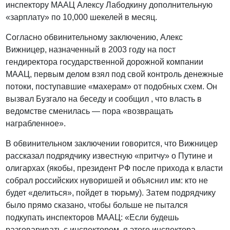
инспектору МААЦ Алексу Лабодкину дополнительную
«зарплату» по 10,000 шекелей в месяц.
Согласно обвинительному заключению, Алекс
Вижницер, назначенный в 2003 году на пост
гендиректора государственной дорожной компании
МААЦ, первым делом взял под свой контроль денежные
потоки, поступавшие «махерам» от подобных схем. Он
вызвал Бузгало на беседу и сообщил , что власть в
ведомстве сменилась — пора «возвращать
награбленное».
В обвинительном заключении говорится, что Вижницер
рассказал подрядчику известную «притчу» о Путине и
олигархах (якобы, президент РФ после прихода к власти
собрал российских нуворишей и объяснил им: кто не
будет «делиться», пойдет в тюрьму). Затем подрядчику
было прямо сказано, чтобы больше не пытался
подкупать инспекторов МААЦ: «Если будешь
разговаривать с инспектором, я этого инспектора