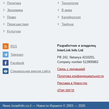
Политика
Технологии
Экономика
В мире
Право
Калейдоскоп
Происшествия
Трибуна
Культура
Разработчик и владелец
RSS
InterLink Info Ltd
Telegram
PB 242, Netanya 4210201,
Company number 512805862
Facebook
Связь с редакцией
Специальная версия сайта
Политика конфиденциальности
Реклама в Новостях
פרסמו אצלנו
News.IsraelInfo.co.il — Новости Израиля © 2003 —
2026