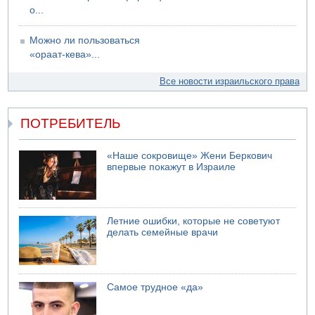
07.08.2026 17:48
о...
В Иерусалиме водитель врезался в забор и серьезно
пострадал
Можно ли пользоваться
«ораат-кева»...
Все новости израильского права
ПОТРЕБИТЕЛЬ
«Наше сокровище» Жени Беркович
впервые покажут в Израиле
Летние ошибки, которые не советуют
делать семейные врачи
Самое трудное «да»