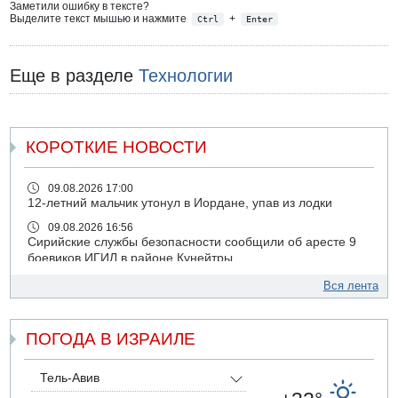
Заметили ошибку в тексте?
Выделите текст мышью и нажмите
+
Ctrl
Enter
Еще в разделе
Технологии
КОРОТКИЕ НОВОСТИ
09.08.2026 17:00
12-летний мальчик утонул в Иордане, упав из лодки
09.08.2026 16:56
Сирийские службы безопасности сообщили об аресте 9
боевиков ИГИЛ в районе Кунейтры
09.08.2026 16:53
Вся лента
Прогноз погоды: с понедельника усиление жары в
удаленных от моря районах Израиля
ПОГОДА В ИЗРАИЛЕ
09.08.2026 15:49
Хуситы сообщили об ударе дроном по саудовскому НПЗ
компании Aramco
Тель-Авив
09.08.2026 14:43