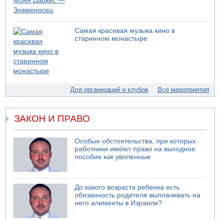
Моджтаба Хаменеи в плохом состоянии
07.08.2026 11:55
Министр обороны ушел с заседания кабинета на
Самая красивая музыка кино в
свадьбу
старинном монастыре
07.08.2026 11:05
Саудовская Аравия опасается нападения хуситов и
иракских ополченцев
07.08.2026 08:29
В Бат-Яме утонул мужчина
Для организаций и клубов
Все мероприятия
07.08.2026 08:29
Стрельба в школе Таиланда
ЗАКОН И ПРАВО
07.08.2026 06:47
Недалеко от Бейт-Шемеша погиб велосипедист
Особые обстоятельства, при которых
07.08.2026 06:24
работники имеют право на выходное
Саудовская Аравия сообщает о нападении хуситов
пособие как уволенные
06.08.2026 13:43
И еще иранские агенты
До какого возраста ребенка есть
обязанность родителя выплачивать на
него алименты в Израиле?