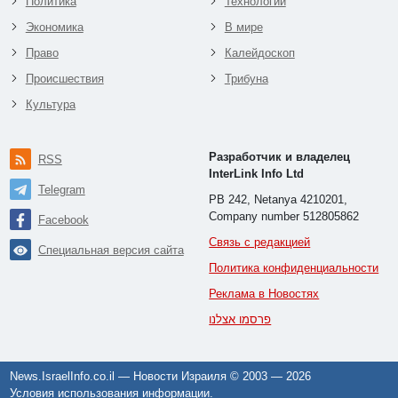
Политика
Технологии
Экономика
В мире
Право
Калейдоскоп
Происшествия
Трибуна
Культура
Разработчик и владелец
RSS
InterLink Info Ltd
Telegram
PB 242, Netanya 4210201,
Company number 512805862
Facebook
Связь с редакцией
Специальная версия сайта
Политика конфиденциальности
Реклама в Новостях
פרסמו אצלנו
News.IsraelInfo.co.il — Новости Израиля © 2003 —
2026
Условия использования информации
.