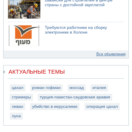
Вакансии для строителей в центре
страны с достойной зарплатой
Требуются работники на сборку
электроники в Холоне
Все объявления
АКТУАЛЬНЫЕ ТЕМЫ
цахал
роман гофман
моссад
италия
стримеры
турция-пакистан-саудовская аравия
ливан
убийство в иерусалиме
операция цахал
луна