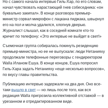
Но с самого начала интервью Гиль-Хар, по его словам,
начал чувствовать нарастающий гнев собеседника: «он
буквально закипал». В конце разговора премьер-
министр сорвал микрофон с лацкана пиджака, швырнул
его на пол и молча удалился, хлопнув дверью.
Журналист слышал, как в соседней комнате кто-то
кричит по телефону: «Это интервью не выйдет в свет!»
Съемочная группа собиралась покинуть резиденцию
премьер-министра, но ее не выпускали: люди Нетанияху
продолжали телефонные переговоры с гендиректором
Walla Иланом Ешуа. В конце концов, Ешуа попросил
Гиль-Хара задать Нетанияху «еще несколько вопросов»,
по вкусу главы правительства.
Публикацию интервью задержали на два дня. Оно все-
таки
вышло в свет
— но лишь после того, как вся
редакция Walla пригрозила коллективной отставкой — в
урезанном и отредактированном виде.