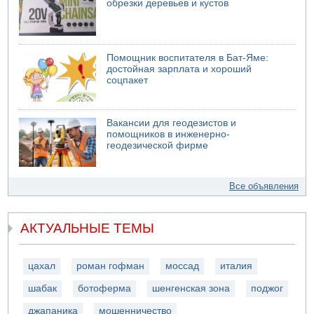
обрезки деревьев и кустов
Помощник воспитателя в Бат-Яме:
достойная зарплата и хороший
соцпакет
Вакансии для геодезистов и
помощников в инженерно-
геодезической фирме
Все объявления
АКТУАЛЬНЫЕ ТЕМЫ
цахал
роман гофман
моссад
италия
шабак
ботоферма
шенгенская зона
поджог
джапаника
мошенничество