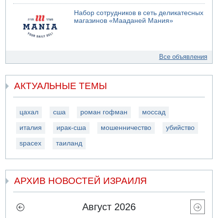
Набор сотрудников в сеть деликатесных
магазинов «Мааданей Мания»
Все объявления
АКТУАЛЬНЫЕ ТЕМЫ
цахал
сша
роман гофман
моссад
италия
ирак-сша
мошенничество
убийство
spacex
таиланд
АРХИВ НОВОСТЕЙ ИЗРАИЛЯ
Август 2026