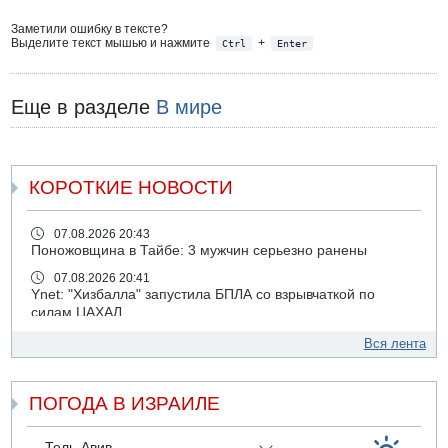
Заметили ошибку в тексте?
Выделите текст мышью и нажмите
+
Ctrl
Enter
Еще в разделе
В мире
КОРОТКИЕ НОВОСТИ
07.08.2026 20:43
Поножовщина в Тайбе: 3 мужчин серьезно ранены
07.08.2026 20:41
Ynet: "Хизбалла" запустила БПЛА со взрывчаткой по
силам ЦАХАЛ
07.08.2026 19:16
Вся лента
ДТП в Ашдоде: тяжело ранены двое маленьких детей
07.08.2026 19:14
ПОГОДА В ИЗРАИЛЕ
Скончался водитель, врезавшийся в стену в
Иерусалиме
07.08.2026 17:57
Тель-Авив