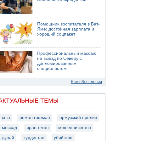
Помощник воспитателя в Бат-
Яме: достойная зарплата и
хороший соцпакет
Профессиональный массаж
на выезд по Северу с
дипломированным
специалистом
Все объявления
АКТУАЛЬНЫЕ ТЕМЫ
сша
роман гофман
ормузский пролив
моссад
иран-оман
мошенничество
дунай
курдистан
убийство