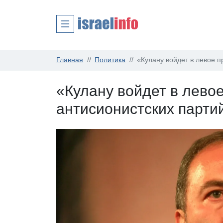
Главная
Политика
«Кулану войдет в левое п
«Кулану войдет в лево
антисионистских парти