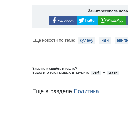
Заинтересовала нов
Facebook
Twitter
WhatsApp
Еще новости по теме:
кулану
нди
авигд
Заметили ошибку в тексте?
Выделите текст мышью и нажмите
+
Ctrl
Enter
Еще в разделе
Политика