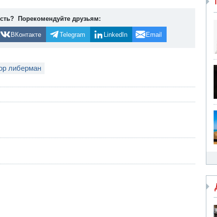
ость? Порекомендуйте друзьям:
ВКонтакте
Telegram
LinkedIn
Email
ор либерман