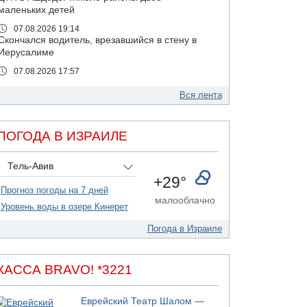
маленьких детей
07.08.2026 19:14
Скончался водитель, врезавшийся в стену в
Иерусалиме
07.08.2026 17:57
Подозреваемый в домогательствах в хостеле
- Гильбоа Дахан
Вся лента
07.08.2026 17:55
Обнародовано имя полицейского,
ПОГОДА В ИЗРАИЛЕ
подозреваемого в коррупционных
отношениях с Йоавом Элиаси
Тель-Авив
07.08.2026 17:51
+29°
БАГАЦ отказался заморозить лишение
Прогноз погоды на 7 дней
налоговых льгот для уклонистов-харедим
малооблачно
Уровень воды в озере Кинерет
07.08.2026 17:48
В Иерусалиме водитель врезался в забор и
Погода в Израиле
серьезно пострадал
07.08.2026 13:47
Ливанская армия сообщила о ранении
КАССА BRAVO! *3221
солдата
07.08.2026 13:39
Еврейский Театр Шалом —