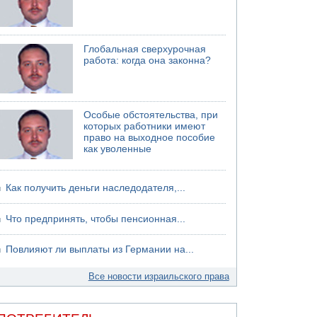
06.08.2026 13:07
Возле Кирьят-Арбы пожар на местности
06.08.2026 12:06
Глобальная сверхурочная
США не будут давить на Израиль в вопросе
работа: когда она законна?
Ливана
06.08.2026 11:41
Трое подростков ограбили сексшоп в Холоне
Особые обстоятельства, при
которых работники имеют
право на выходное пособие
как уволенные
Как получить деньги наследодателя,...
Что предпринять, чтобы пенсионная...
Повлияют ли выплаты из Германии на...
Все новости израильского права