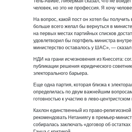
Тель-Авиве, Либерман сказал, что не войдет
человек, но это не профессия. Я хочу челове
На вопрос, какой пост он хотел бы получить
больше всего желал бы вернуться в министе
на первых местах партийных списков достат
удовлетворил бы портфель министра внутрен
министерство оставалось у ШАС», — сказал 
НДИ на грани исчезновения из Кнессета: с
публикации решения юридического советник
электорального барьера.
Еще одна партия, которая близка к электора
определилась по двум важнейшим вопросам:
готовностью к участию в лево-центристском
Кахлон единственный из право-религиозной 
рекомендовать Нетаниягу в премьер-минист
собиралась заключать «договор об остатках
Ганца с критикой.