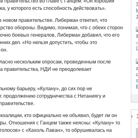
 в правительство во главе с Ганцем: «Он хороший
ка, у которого есть способность действовать».
 в новом правительстве, Либерман ответил, что
рство обороны. Видимо, понимая, что с обеих сторон
очно боевых генералов, Либерман добавил, что его
них дел. «Но нельзя допустить, чтобы это
он.
огласно нескольким опросам, проведенным после
а правительства, НДИ не преодолевает
льному барьеру, «Кулану», до сих пор не
 продолжению сотрудничества с Нетаниягу и
 правительстве.
коалиции, кто официально не объявил, будет ли он
ры. Отношения с Ганцем также неясны: «Кулану» то
 голосов» с «Кахоль Лаван», то обрушивалась на