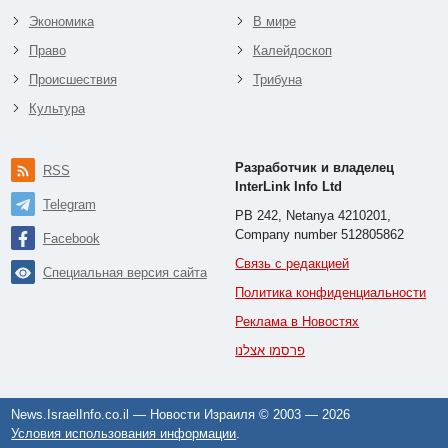
Экономика
В мире
Право
Калейдоскоп
Происшествия
Трибуна
Культура
Разработчик и владелец
RSS
InterLink Info Ltd
Telegram
PB 242, Netanya 4210201,
Company number 512805862
Facebook
Связь с редакцией
Специальная версия сайта
Политика конфиденциальности
Реклама в Новостях
פרסמו אצלנו
News.IsraelInfo.co.il — Новости Израиля © 2003 —
2026
Условия использования информации
.